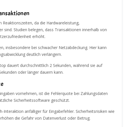
ransaktionen
n Reaktionszeiten, da die Hardwareleistung,
 sind. Studien belegen, dass Transaktionen innerhalb von
zerzufriedenheit erhöht.
gen, insbesondere bei schwacher Netzabdeckung. Hier kann
gsabwicklung deutlich verlängern.
top dauert durchschnittlich 2 Sekunden, während sie auf
 Sekunden oder länger dauern kann.
te
ingaben vornehmen, ist die Fehlerquote bei Zahlungsdaten
zliche Sicherheitssoftware geschützt.
Interaktion anfälliger für Eingabefehler. Sicherheitsrisiken wie
rhöhen die Gefahr von Datenverlust oder Betrug.