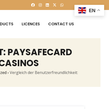
EN
DUCTS
LICENCES
CONTACT US
T: PAYSAFECARD
 CASINOS
ized
›
Vergleich der Benutzerfreundlichkeit: