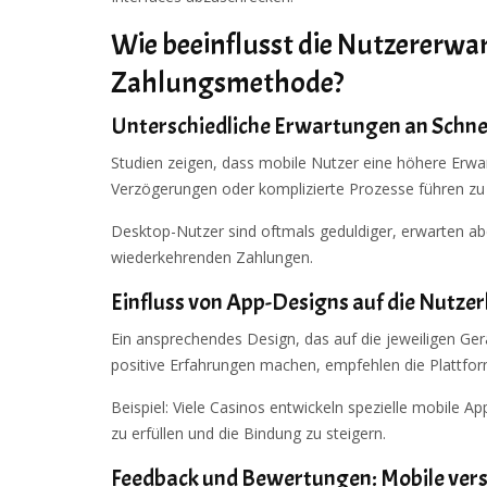
Wie beeinflusst die Nutzererwa
Zahlungsmethode?
Unterschiedliche Erwartungen an Schne
Studien zeigen, dass mobile Nutzer eine höhere Erwa
Verzögerungen oder komplizierte Prozesse führen zu
Desktop-Nutzer sind oftmals geduldiger, erwarten ab
wiederkehrenden Zahlungen.
Einfluss von App-Designs auf die Nutze
Ein ansprechendes Design, das auf die jeweiligen Ger
positive Erfahrungen machen, empfehlen die Plattform
Beispiel: Viele Casinos entwickeln spezielle mobile 
zu erfüllen und die Bindung zu steigern.
Feedback und Bewertungen: Mobile ver