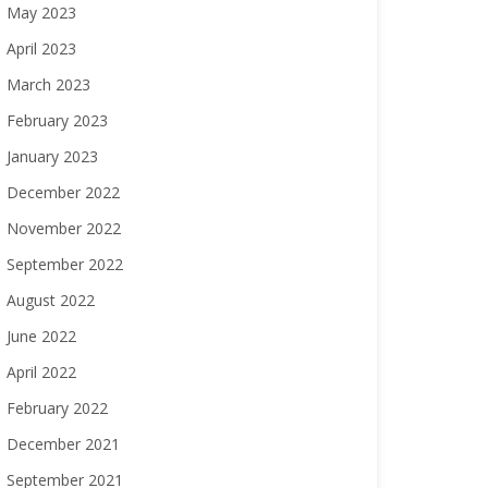
May 2023
April 2023
March 2023
February 2023
January 2023
December 2022
November 2022
September 2022
August 2022
June 2022
April 2022
February 2022
December 2021
September 2021