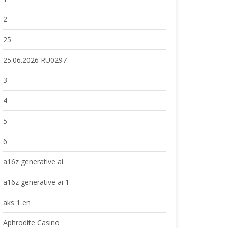
2
25
25.06.2026 RU0297
3
4
5
6
a16z generative ai
a16z generative ai 1
aks 1 en
Aphrodite Casino