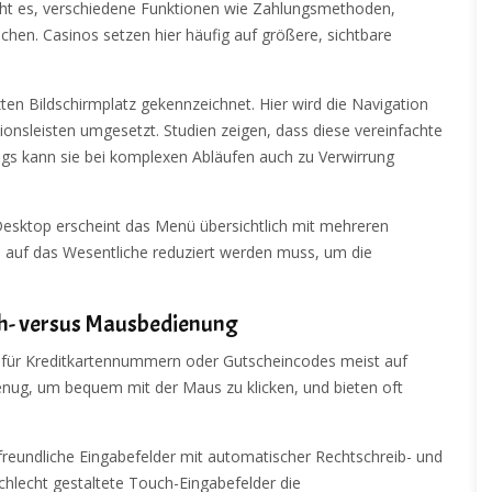
icht es, verschiedene Funktionen wie Zahlungsmethoden,
ichen. Casinos setzen hier häufig auf größere, sichtbare
en Bildschirmplatz gekennzeichnet. Hier wird die Navigation
sleisten umgesetzt. Studien zeigen, dass diese vereinfachte
ngs kann sie bei komplexen Abläufen auch zu Verwirrung
Desktop erscheint das Menü übersichtlich mit mehreren
auf das Wesentliche reduziert werden muss, um die
ch- versus Mausbedienung
 für Kreditkartennummern oder Gutscheincodes meist auf
enug, um bequem mit der Maus zu klicken, und bieten oft
reundliche Eingabefelder mit automatischer Rechtschreib- und
chlecht gestaltete Touch-Eingabefelder die