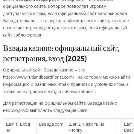
официального сайта, которое позволяет игрокам
доступаться к играм, если официальный сайт заблокирован.
Вавада зеркало – это зеркало официального сайта, которое
позволяет игрокам доступаться к играм, если официальный
сайт заблокирован.
Вавада казино: официальный сайт,
регистрация, вход (2025)
Официальный сайт Вавада казино – это
https://www.rutlandbeardflorist.com/ , на котором можно найти
информацию о различных играх, правилах и условиях игры, а
также регистрацию и вход в личный кабинет.
Для регистрации на официальном сайте Вавада казино
необходимо выполнить следующие шаги:
Шаг 1: Вход
Вавада.com
Шаг 2: Нажать на
Шаг 
на
кнопку
Ввес