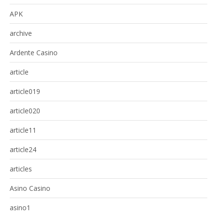
APK
archive
Ardente Casino
article
article019
article020
article11
article24
articles
Asino Casino
asino1