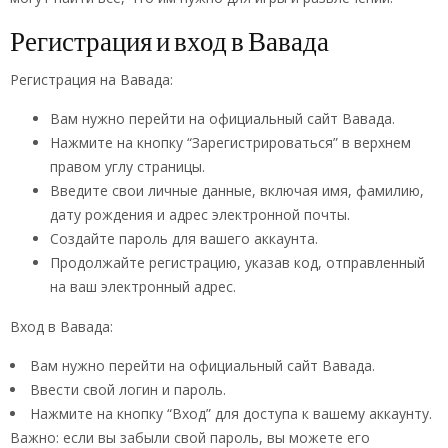
Регистрация и вход в Вавада
Регистрация на Вавада:
Вам нужно перейти на официальный сайт Вавада.
Нажмите на кнопку “Зарегистрироваться” в верхнем
правом углу страницы.
Введите свои личные данные, включая имя, фамилию,
дату рождения и адрес электронной почты.
Создайте пароль для вашего аккаунта.
Продолжайте регистрацию, указав код, отправленный
на ваш электронный адрес.
Вход в Вавада:
Вам нужно перейти на официальный сайт Вавада.
Ввести свой логин и пароль.
Нажмите на кнопку “Вход” для доступа к вашему аккаунту.
Важно: если вы забыли свой пароль, вы можете его