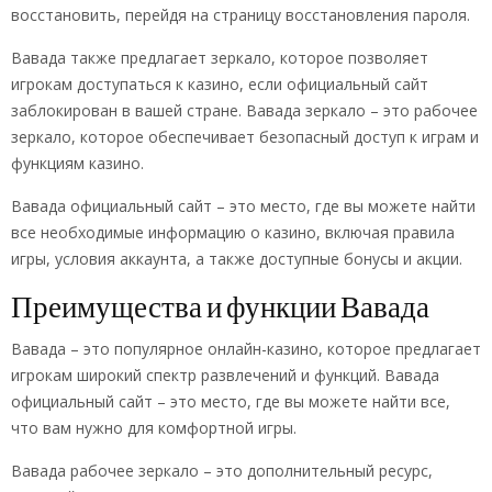
восстановить, перейдя на страницу восстановления пароля.
Вавада также предлагает зеркало, которое позволяет
игрокам доступаться к казино, если официальный сайт
заблокирован в вашей стране. Вавада зеркало – это рабочее
зеркало, которое обеспечивает безопасный доступ к играм и
функциям казино.
Вавада официальный сайт – это место, где вы можете найти
все необходимые информацию о казино, включая правила
игры, условия аккаунта, а также доступные бонусы и акции.
Преимущества и функции Вавада
Вавада – это популярное онлайн-казино, которое предлагает
игрокам широкий спектр развлечений и функций. Вавада
официальный сайт – это место, где вы можете найти все,
что вам нужно для комфортной игры.
Вавада рабочее зеркало – это дополнительный ресурс,