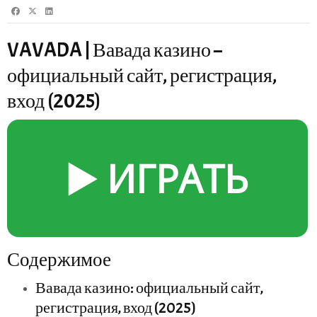
VAVADA | Вавада казино –
официальный сайт, регистрация,
вход (2025)
▶️ ИГРАТЬ
Содержимое
Вавада казино: официальный сайт,
регистрация, вход (2025)