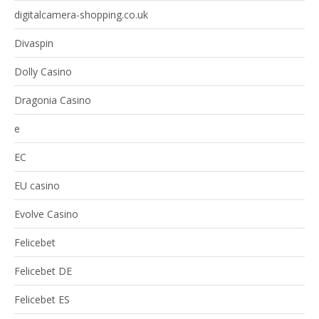
digitalcamera-shopping.co.uk
Divaspin
Dolly Casino
Dragonia Casino
e
EC
EU casino
Evolve Casino
Felicebet
Felicebet DE
Felicebet ES