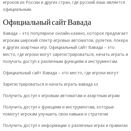
игроков из России и других стран, где русский язык является
официальным.
Официальный сайт Вавада
Вавада – это популярное онлайн-казино, которое предлагает
игрокам широкий спектр игровых автоматов, рулетки, покера
и других азартных игр. Официальный сайт Вавада – это
место, где игроки могут зарегистрироваться, начать играть и
получать доступ к различным функциям и инструментам.
Официальный сайт Вавада – это место, где игроки могут:
Зарегистрироваться и начать играть
вавада кз
Получить доступ к игровым автоматам и азартным играм
Получить доступ к функциям и инструментам, которые
помогут игрокам улучшить свои навыки и стратегии
Получить доступ к информации о различных играх и правилах