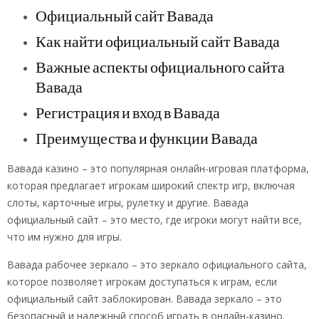
Официальный сайт Вавада
Как найти официальный сайт Вавада
Важные аспекты официального сайта
Вавада
Регистрация и вход в Вавада
Преимущества и функции Вавада
Вавада казино – это популярная онлайн-игровая платформа,
которая предлагает игрокам широкий спектр игр, включая
слоты, карточные игры, рулетку и другие. Вавада
официальный сайт – это место, где игроки могут найти все,
что им нужно для игры.
Вавада рабочее зеркало – это зеркало официального сайта,
которое позволяет игрокам доступаться к играм, если
официальный сайт заблокирован. Вавада зеркало – это
безопасный и надежный способ играть в онлайн-казино.