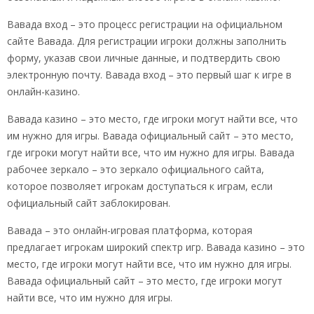
Вавада вход – это процесс регистрации на официальном
сайте Вавада. Для регистрации игроки должны заполнить
форму, указав свои личные данные, и подтвердить свою
электронную почту. Вавада вход – это первый шаг к игре в
онлайн-казино.
Вавада казино – это место, где игроки могут найти все, что
им нужно для игры. Вавада официальный сайт – это место,
где игроки могут найти все, что им нужно для игры. Вавада
рабочее зеркало – это зеркало официального сайта,
которое позволяет игрокам доступаться к играм, если
официальный сайт заблокирован.
Вавада – это онлайн-игровая платформа, которая
предлагает игрокам широкий спектр игр. Вавада казино – это
место, где игроки могут найти все, что им нужно для игры.
Вавада официальный сайт – это место, где игроки могут
найти все, что им нужно для игры.