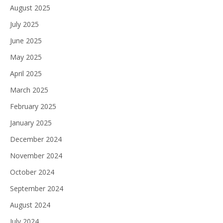
August 2025
July 2025
June 2025
May 2025
April 2025
March 2025
February 2025
January 2025
December 2024
November 2024
October 2024
September 2024
August 2024
July 2024