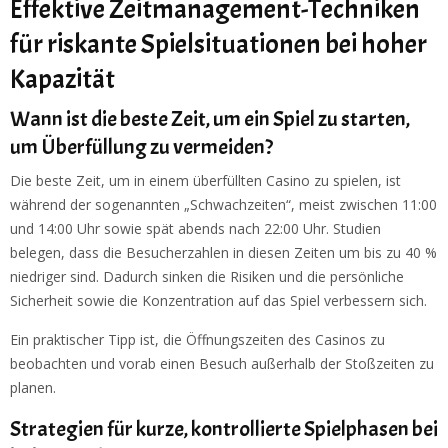
Effektive Zeitmanagement-Techniken
für riskante Spielsituationen bei hoher
Kapazität
Wann ist die beste Zeit, um ein Spiel zu starten,
um Überfüllung zu vermeiden?
Die beste Zeit, um in einem überfüllten Casino zu spielen, ist
während der sogenannten „Schwachzeiten“, meist zwischen 11:00
und 14:00 Uhr sowie spät abends nach 22:00 Uhr. Studien
belegen, dass die Besucherzahlen in diesen Zeiten um bis zu 40 %
niedriger sind. Dadurch sinken die Risiken und die persönliche
Sicherheit sowie die Konzentration auf das Spiel verbessern sich.
Ein praktischer Tipp ist, die Öffnungszeiten des Casinos zu
beobachten und vorab einen Besuch außerhalb der Stoßzeiten zu
planen.
Strategien für kurze, kontrollierte Spielphasen bei