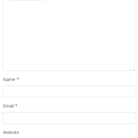
Name
*
Email
*
Website