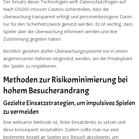
Der Einsatz dieser Technologien wirft Datenschutzfragen auf.
Nach DSGVO müssen Casinos sicherstellen, dass die
Überwachung transparent erfolgt und personenbezogene Daten
nur für den Sicherheitszweck genutzt werden. Es ist wichtig, dass
Spieler über die Überwachung informiert werden und ihre
Zustimmung gegeben haben.
Rechtlich gesehen dürfen Überwachungssysteme nur in einem
angemessenen Rahmen eingesetzt werden, um die Privatsphäre
der Spieler zu respektieren.
Methoden zur Risikominimierung bei
hohem Besucherandrang
Gezielte Einsatzstrategien, um impulsives Spielen
zu vermeiden
Eine wirksame Methode ist, feste Einsatzlimits zu setzen und
diese konsequent einzuhalten. Zudem sollte man nur eine
bestimmte Anzahl an Spielen pro Besuch absolvieren, um