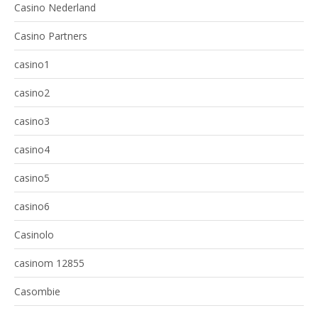
Casino Nederland
Casino Partners
casino1
casino2
casino3
casino4
casino5
casino6
Casinolo
casinom 12855
Casombie