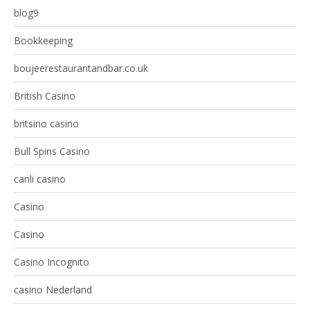
blog9
Bookkeeping
boujeerestaurantandbar.co.uk
British Casino
britsino casino
Bull Spins Casino
canli casino
Casino
Casino
Casino Incognito
casino Nederland