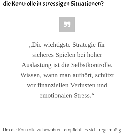
die Kontrolle in stressigen Situationen?
„Die wichtigste Strategie für
sicheres Spielen bei hoher
Auslastung ist die Selbstkontrolle.
Wissen, wann man aufhört, schützt
vor finanziellen Verlusten und
emotionalen Stress.“
Um die Kontrolle zu bewahren, empfiehlt es sich, regelmäßig