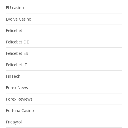
EU casino
Evolve Casino
Felicebet
Felicebet DE
Felicebet ES
Felicebet IT
FinTech
Forex News
Forex Reviews
Fortuna Casino
Fridayroll