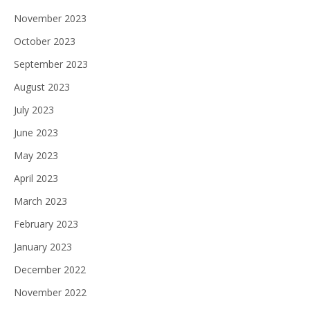
November 2023
October 2023
September 2023
August 2023
July 2023
June 2023
May 2023
April 2023
March 2023
February 2023
January 2023
December 2022
November 2022