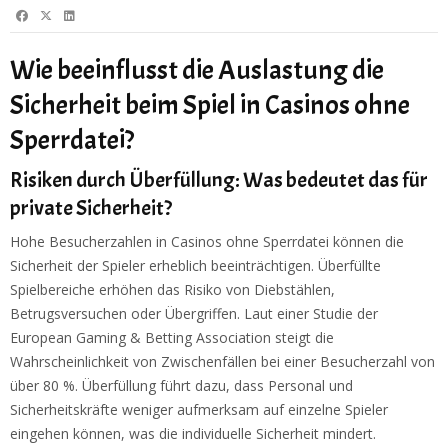
Wie beeinflusst die Auslastung die
Sicherheit beim Spiel in Casinos ohne
Sperrdatei?
Risiken durch Überfüllung: Was bedeutet das für
private Sicherheit?
Hohe Besucherzahlen in Casinos ohne Sperrdatei können die
Sicherheit der Spieler erheblich beeinträchtigen. Überfüllte
Spielbereiche erhöhen das Risiko von Diebstählen,
Betrugsversuchen oder Übergriffen. Laut einer Studie der
European Gaming & Betting Association steigt die
Wahrscheinlichkeit von Zwischenfällen bei einer Besucherzahl von
über 80 %. Überfüllung führt dazu, dass Personal und
Sicherheitskräfte weniger aufmerksam auf einzelne Spieler
eingehen können, was die individuelle Sicherheit mindert.