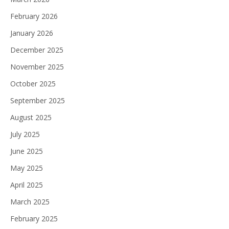
February 2026
January 2026
December 2025
November 2025
October 2025
September 2025
August 2025
July 2025
June 2025
May 2025
April 2025
March 2025
February 2025