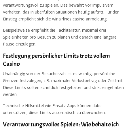
verantwortungsvoll zu spielen. Das bewahrt vor impulsivem
Verhalten, das in überfüllten Situationen häufig auftritt. Für den
Einstieg empfiehlt sich die
winairlines casino anmeldung
.
Beispielsweise empfiehlt die Fachliteratur, maximal drei
Spieleinheiten pro Besuch zu planen und danach eine längere
Pause einzulegen.
Festlegung persönlicher Limits trotz vollem
Casino
Unabhängig von der Besucherzahl ist es wichtig, persönliche
Grenzen festzulegen, z.B. maximaler Verlustbetrag oder Zeitlimit.
Diese Limits sollten schriftlich festgehalten und strikt eingehalten
werden.
Technische Hilfsmittel wie Einsatz-Apps können dabei
unterstützen, diese Limits automatisch zu überwachen.
Verantwortungsvolles Spielen: Wie behalte ich