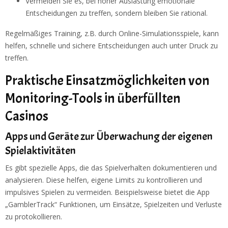
Vermeiden Sie es, bei hoher Auslastung emotionale
Entscheidungen zu treffen, sondern bleiben Sie rational.
Regelmäßiges Training, z.B. durch Online-Simulationsspiele, kann
helfen, schnelle und sichere Entscheidungen auch unter Druck zu
treffen.
Praktische Einsatzmöglichkeiten von
Monitoring-Tools in überfüllten
Casinos
Apps und Geräte zur Überwachung der eigenen
Spielaktivitäten
Es gibt spezielle Apps, die das Spielverhalten dokumentieren und
analysieren. Diese helfen, eigene Limits zu kontrollieren und
impulsives Spielen zu vermeiden. Beispielsweise bietet die App
„GamblerTrack“ Funktionen, um Einsätze, Spielzeiten und Verluste
zu protokollieren.