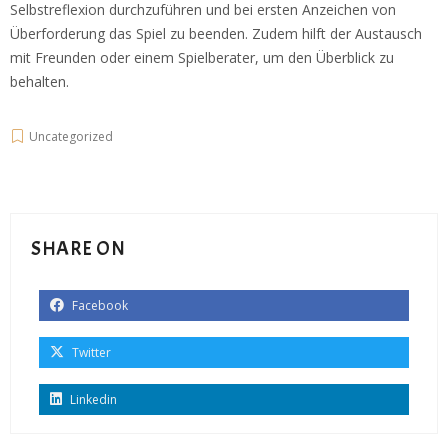
Selbstreflexion durchzuführen und bei ersten Anzeichen von
Überforderung das Spiel zu beenden. Zudem hilft der Austausch
mit Freunden oder einem Spielberater, um den Überblick zu
behalten.
Uncategorized
SHARE ON
Facebook
Twitter
Linkedin