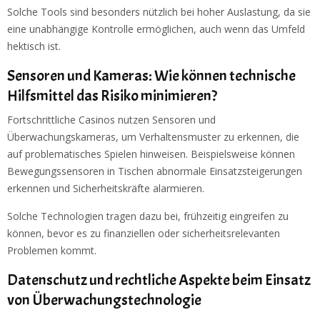
Solche Tools sind besonders nützlich bei hoher Auslastung, da sie
eine unabhängige Kontrolle ermöglichen, auch wenn das Umfeld
hektisch ist.
Sensoren und Kameras: Wie können technische
Hilfsmittel das Risiko minimieren?
Fortschrittliche Casinos nutzen Sensoren und
Überwachungskameras, um Verhaltensmuster zu erkennen, die
auf problematisches Spielen hinweisen. Beispielsweise können
Bewegungssensoren in Tischen abnormale Einsatzsteigerungen
erkennen und Sicherheitskräfte alarmieren.
Solche Technologien tragen dazu bei, frühzeitig eingreifen zu
können, bevor es zu finanziellen oder sicherheitsrelevanten
Problemen kommt.
Datenschutz und rechtliche Aspekte beim Einsatz
von Überwachungstechnologie