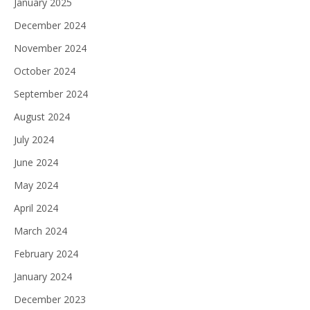
January 2025
December 2024
November 2024
October 2024
September 2024
August 2024
July 2024
June 2024
May 2024
April 2024
March 2024
February 2024
January 2024
December 2023