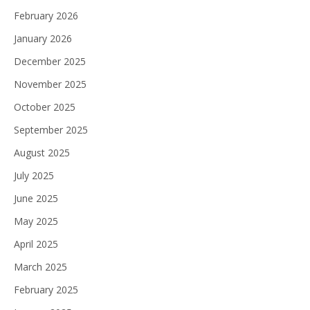
February 2026
January 2026
December 2025
November 2025
October 2025
September 2025
August 2025
July 2025
June 2025
May 2025
April 2025
March 2025
February 2025