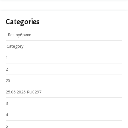
Categories
! Без рубрики
!Category
1
2
25
25.06.2026 RU0297
3
4
5