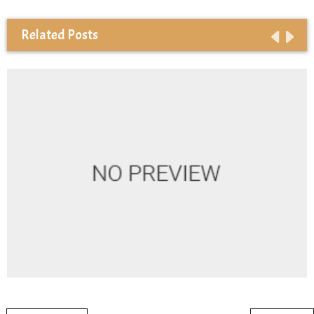
Related Posts