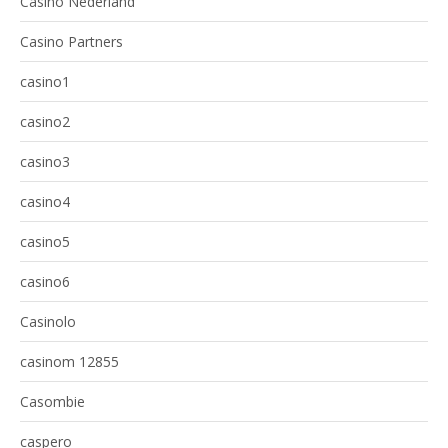
Casino Nederland
Casino Partners
casino1
casino2
casino3
casino4
casino5
casino6
Casinolo
casinom 12855
Casombie
caspero