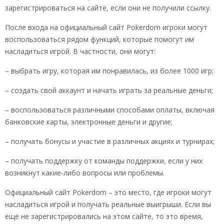
зарегистрироваться на сайте, если они не получили ссылку.
После входа на официальный сайт Pokerdom игроки могут
воспользоваться рядом функций, которые помогут им
насладиться игрой. В частности, они могут:
– выбрать игру, которая им понравилась, из более 1000 игр;
– создать свой аккаунт и начать играть за реальные деньги;
– воспользоваться различными способами оплаты, включая
банковские карты, электронные деньги и другие;
– получать бонусы и участие в различных акциях и турнирах;
– получать поддержку от команды поддержки, если у них
возникнут какие-либо вопросы или проблемы.
Официальный сайт Pokerdom – это место, где игроки могут
насладиться игрой и получать реальные выигрыши. Если вы
еще не зарегистрировались на этом сайте, то это время,