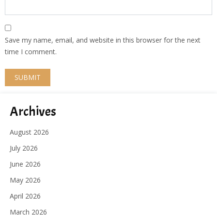
Save my name, email, and website in this browser for the next
time I comment.
Archives
August 2026
July 2026
June 2026
May 2026
April 2026
March 2026