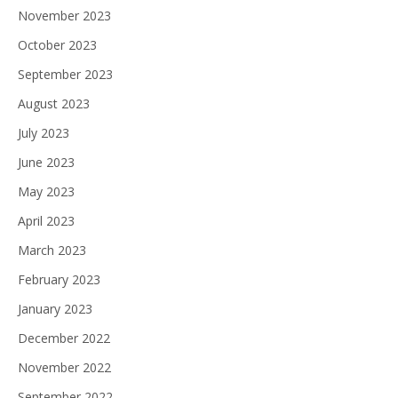
November 2023
October 2023
September 2023
August 2023
July 2023
June 2023
May 2023
April 2023
March 2023
February 2023
January 2023
December 2022
November 2022
September 2022