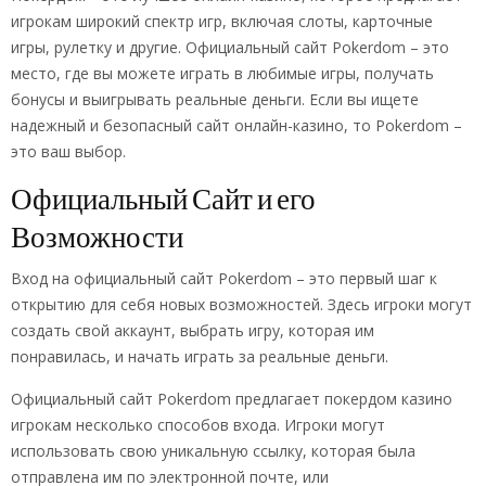
игрокам широкий спектр игр, включая слоты, карточные
игры, рулетку и другие. Официальный сайт Pokerdom – это
место, где вы можете играть в любимые игры, получать
бонусы и выигрывать реальные деньги. Если вы ищете
надежный и безопасный сайт онлайн-казино, то Pokerdom –
это ваш выбор.
Официальный Сайт и его
Возможности
Вход на официальный сайт Pokerdom – это первый шаг к
открытию для себя новых возможностей. Здесь игроки могут
создать свой аккаунт, выбрать игру, которая им
понравилась, и начать играть за реальные деньги.
Официальный сайт Pokerdom предлагает
покердом казино
игрокам несколько способов входа. Игроки могут
использовать свою уникальную ссылку, которая была
отправлена им по электронной почте, или