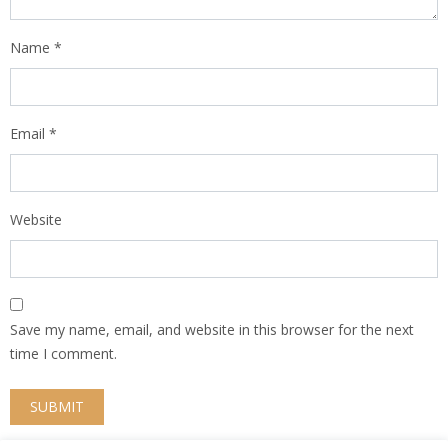
Name
*
Email
*
Website
Save my name, email, and website in this browser for the next
time I comment.