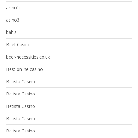
asino1c
asino3
bahis
Beef Casino
beer-necessities.co.uk
Best online casino
Betista Casino
Betista Casino
Betista Casino
Betista Casino
Betista Casino