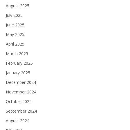
August 2025
July 2025
June 2025
May 2025
April 2025
March 2025
February 2025
January 2025
December 2024
November 2024
October 2024
September 2024
August 2024