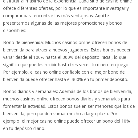
disfrutar al máximo de la experiencia. Cada sitio de casino online
ofrece diferentes ofertas, por lo que es importante investigar y
comparar para encontrar las más ventajosas. Aquí te
presentamos algunas de las mejores promociones y bonos
disponibles:
Bono de bienvenida: Muchos casinos online ofrecen bonos de
bienvenida para atraer a nuevos jugadores. Estos bonos pueden
variar desde el 100% hasta el 300% del depósito inicial, lo que
significa que puedes recibir hasta tres veces tu dinero en juego.
Por ejemplo, el casino online confiable con el mejor bono de
bienvenida puede ofrecer hasta el 300% en tu primer depósito.
Bonos diarios y semanales: Además de los bonos de bienvenida,
muchos casinos online ofrecen bonos diarios y semanales para
fomentar la actividad. Estos bonos suelen ser menores que los de
bienvenida, pero pueden sumar mucho a largo plazo. Por
ejemplo, el mejor casino online puede ofrecer un bono del 10%
en tu depósito diario.