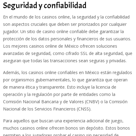
Seguridad y confiabilidad
En el mundo de los casinos online, la seguridad y la confiabilidad
son aspectos cruciales que deben ser priorizados por cualquier
jugador. Un sitio de casino online confiable debe garantizar la
protección de los datos personales y financieros de sus usuarios.
Los mejores casinos online de México ofrecen soluciones
avanzadas de seguridad, como cifrado SSL de alta seguridad, que
aseguran que todas las transacciones sean seguras y privadas.
Además, los casinos online confiables en México están regulados
por organismos gubernamentales, lo que garantiza que operan
de manera ética y transparente. Esto incluye la licencia de
operación y la regulación por parte de entidades como la
Comisión Nacional Bancaria y de Valores (CNBV) o la Comisión
Nacional de los Servicios Financieros (CNSS).
Para aquellos que buscan una experiencia adicional de juego,
muchos casinos online ofrecen bonos sin depósito. Estos bonos
permiten a los jugadores probar el casino sin necesidad de