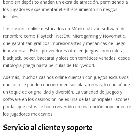
bono sin depósito añaden un extra de atracción, permitiendo a
los jugadores experimentar el entretenimiento sin riesgos
iniciales.
Los casinos online destacados en México utilizan software de
renombre como Playtech, NetEnt, Microgaming y Novomatic,
que garantizan gráficos impresionantes y mecánicas de juego
innovadoras. Estos proveedores ofrecen juegos como ruleta,
blackjack, poker, baccarat y slots con temáticas variadas, desde
mitología griega hasta películas de Hollywood.
Además, muchos casinos online cuentan con juegos exclusivos
que solo se pueden encontrar en sus plataformas, lo que añade
un toque de originalidad y diversión. La variedad de juegos y
software en los casinos online es una de las principales razones
por las que estos se han convertido en una opción popular entre
los jugadores mexicanos.
Servicio al cliente y soporte