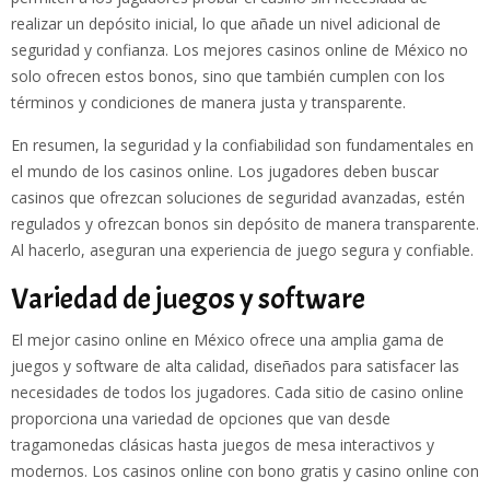
realizar un depósito inicial, lo que añade un nivel adicional de
seguridad y confianza. Los mejores casinos online de México no
solo ofrecen estos bonos, sino que también cumplen con los
términos y condiciones de manera justa y transparente.
En resumen, la seguridad y la confiabilidad son fundamentales en
el mundo de los casinos online. Los jugadores deben buscar
casinos que ofrezcan soluciones de seguridad avanzadas, estén
regulados y ofrezcan bonos sin depósito de manera transparente.
Al hacerlo, aseguran una experiencia de juego segura y confiable.
Variedad de juegos y software
El mejor casino online en México ofrece una amplia gama de
juegos y software de alta calidad, diseñados para satisfacer las
necesidades de todos los jugadores. Cada sitio de casino online
proporciona una variedad de opciones que van desde
tragamonedas clásicas hasta juegos de mesa interactivos y
modernos. Los casinos online con bono gratis y casino online con