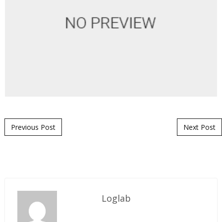
Post navigation
Previous Post
Next Post
Loglab