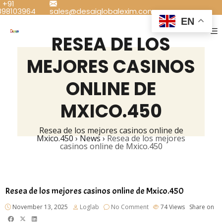
+91
898103964
sales@desaiglobalexim.com
EN
RESEA DE LOS
MEJORES CASINOS
ONLINE DE
MXICO.450
Resea de los mejores casinos online de
Mxico.450
›
News
›
Resea de los mejores
casinos online de Mxico.450
Resea de los mejores casinos online de Mxico.450
November 13, 2025
Loglab
No Comment
74
Views
Share on