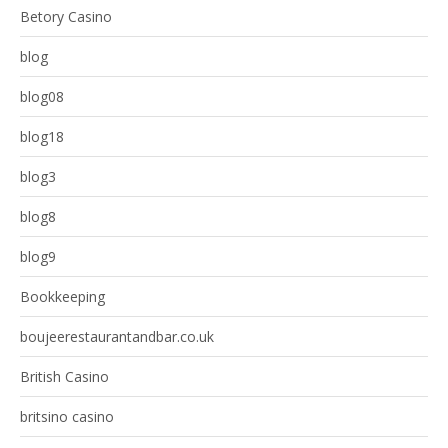
Betory Casino
blog
blog08
blog18
blog3
blog8
blog9
Bookkeeping
boujeerestaurantandbar.co.uk
British Casino
britsino casino