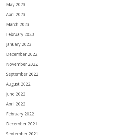
May 2023
April 2023
March 2023
February 2023
January 2023
December 2022
November 2022
September 2022
August 2022
June 2022
April 2022
February 2022
December 2021
September 2021