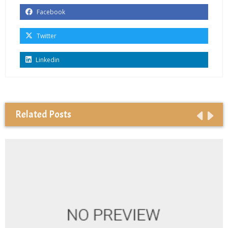
Facebook
Twitter
Linkedin
Related Posts