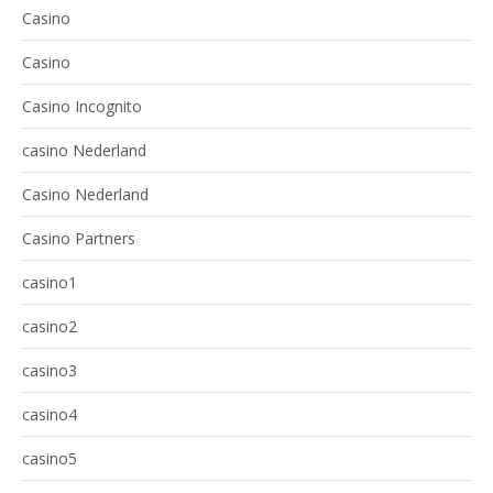
Casino
Casino
Casino Incognito
casino Nederland
Casino Nederland
Casino Partners
casino1
casino2
casino3
casino4
casino5