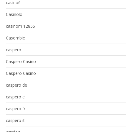
casino6
Casinolo
casinom 12855
Casombie
caspero
Caspero Casino
Caspero Casino
caspero de
caspero el
caspero fr
caspero it