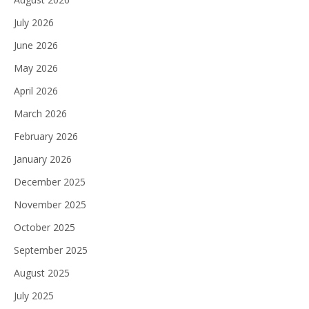
July 2026
June 2026
May 2026
April 2026
March 2026
February 2026
January 2026
December 2025
November 2025
October 2025
September 2025
August 2025
July 2025