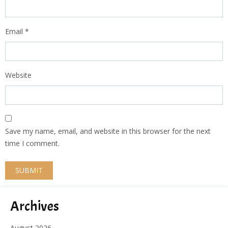
Email
*
Website
Save my name, email, and website in this browser for the next
time I comment.
Archives
August 2026