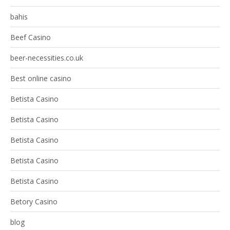
bahis
Beef Casino
beer-necessities.co.uk
Best online casino
Betista Casino
Betista Casino
Betista Casino
Betista Casino
Betista Casino
Betory Casino
blog