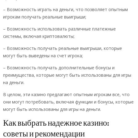
– Возможность играть на деньги, что позволяет опытным
игрокам получать реальные выигрыши;
– Возможность использовать различные платежные
системы, включая криптовалюты;
– Возможность получать реальные выигрыши, которые
могут быть выведены на счет игрока;
– Возможность получать дополнительные бонусы и
преимущества, которые могут быть использованы для игры
на деньги.
В целом, эти казино предлагают опытным игрокам все, что
они могут потребовать, включая функции и бонусы, которые
могут быть использованы для игры на деньги.
Как выбрать надежное казино:
советы и рекомендации