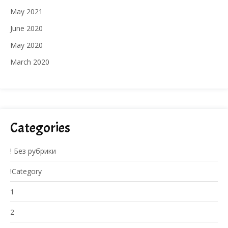
May 2021
June 2020
May 2020
March 2020
Categories
! Без рубрики
!Category
1
2