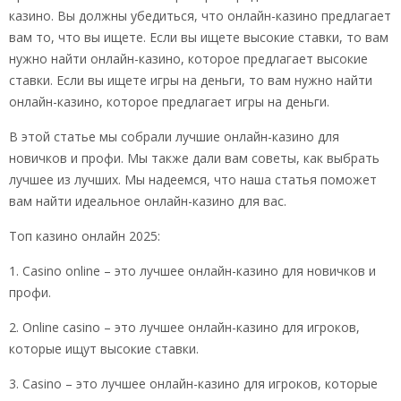
казино. Вы должны убедиться, что онлайн-казино предлагает
вам то, что вы ищете. Если вы ищете высокие ставки, то вам
нужно найти онлайн-казино, которое предлагает высокие
ставки. Если вы ищете игры на деньги, то вам нужно найти
онлайн-казино, которое предлагает игры на деньги.
В этой статье мы собрали лучшие онлайн-казино для
новичков и профи. Мы также дали вам советы, как выбрать
лучшее из лучших. Мы надеемся, что наша статья поможет
вам найти идеальное онлайн-казино для вас.
Топ казино онлайн 2025:
1. Casino online – это лучшее онлайн-казино для новичков и
профи.
2. Online casino – это лучшее онлайн-казино для игроков,
которые ищут высокие ставки.
3. Casino – это лучшее онлайн-казино для игроков, которые