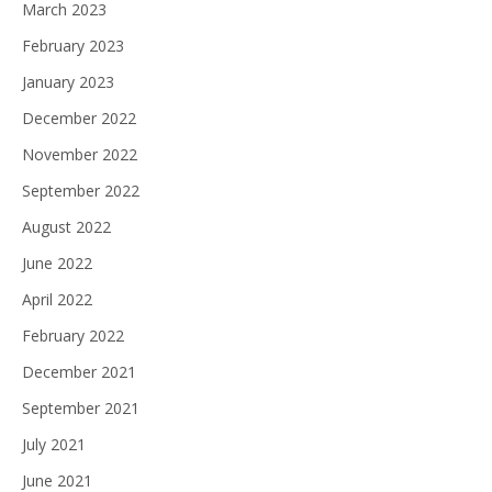
March 2023
February 2023
January 2023
December 2022
November 2022
September 2022
August 2022
June 2022
April 2022
February 2022
December 2021
September 2021
July 2021
June 2021