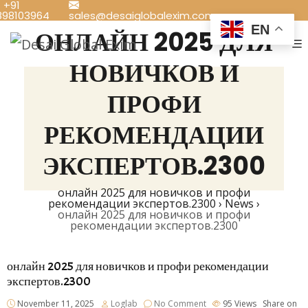
+91
898103964
sales@desaiglobalexim.com
EN
ОНЛАЙН 2025 ДЛЯ
НОВИЧКОВ И
ПРОФИ
РЕКОМЕНДАЦИИ
ЭКСПЕРТОВ.2300
онлайн 2025 для новичков и профи
рекомендации экспертов.2300
›
News
›
онлайн 2025 для новичков и профи
рекомендации экспертов.2300
онлайн 2025 для новичков и профи рекомендации
экспертов.2300
November 11, 2025
Loglab
No Comment
95
Views
Share on