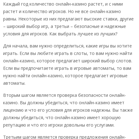
Каждый год количество онлайн-казино растет, и с ними
растет и количество игроков. Но не все онлайн-казино
равны. Некоторые из них предлагают высокие ставки, другие
– широкий выбор игр, а третьи – безопасные и надежные
условия для игроков. Как выбрать лучшее из лучших?
Для начала, вам нужно определиться, какие игры вы хотите
играть. Если вы любите играть в слоты, то вам нужно найти
онлайн-казино, которое предлагает широкий выбор слотов.
Если вы предпочитаете играть в игровые автоматы, то вам
нужно найти онлайн-казино, которое предлагает игровые
автоматы.
Вторым шагом является проверка безопасности онлайн-
казино. Вы должны убедиться, что онлайн-казино имеет
лицензию и что его условия для игроков надежны. Вы также
должны убедиться, что онлайн-казино имеет хорошую
репутацию и что его игроки довольны его услугами.
Третьим шагом является проверка предложения онлайн-