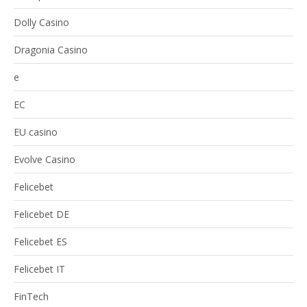
Dolly Casino
Dragonia Casino
e
EC
EU casino
Evolve Casino
Felicebet
Felicebet DE
Felicebet ES
Felicebet IT
FinTech