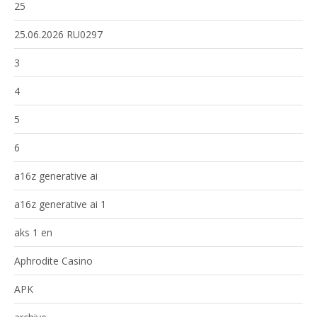
25
25.06.2026 RU0297
3
4
5
6
a16z generative ai
a16z generative ai 1
aks 1 en
Aphrodite Casino
APK