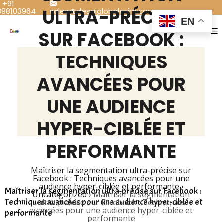
+91
ULTRA-PRÉCISE
898103964
sales@desaiglobalexim.com
EN
SUR FACEBOOK :
TECHNIQUES
AVANCÉES POUR
UNE AUDIENCE
HYPER-CIBLÉE ET
PERFORMANTE
Maîtriser la segmentation ultra-précise sur
Facebook : Techniques avancées pour une
audience hyper-ciblée et performante
›
Maîtriser la segmentation ultra-précise sur Facebook :
Uncategorized
›
Maîtriser la segmentation
Techniques avancées pour une audience hyper-ciblée et
ultra-précise sur Facebook : Techniques
avancées pour une audience hyper-ciblée et
performante
performante