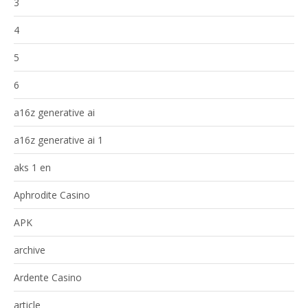
3
4
5
6
a16z generative ai
a16z generative ai 1
aks 1 en
Aphrodite Casino
APK
archive
Ardente Casino
article