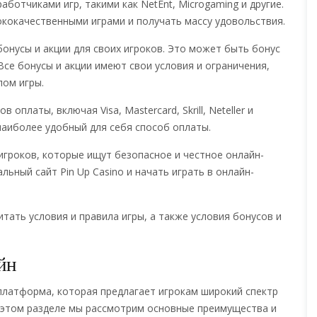
ботчиками игр, такими как NetEnt, Microgaming и другие.
ококачественными играми и получать массу удовольствия.
бонусы и акции для своих игроков. Это может быть бонус
 Все бонусы и акции имеют свои условия и ограничения,
лом игры.
оплаты, включая Visa, Mastercard, Skrill, Neteller и
 наиболее удобный для себя способ оплаты.
 игроков, которые ищут безопасное и честное онлайн-
ьный сайт Pin Up Casino и начать играть в онлайн-
тать условия и правила игры, а также условия бонусов и
йн
 платформа, которая предлагает игрокам широкий спектр
 этом разделе мы рассмотрим основные преимущества и