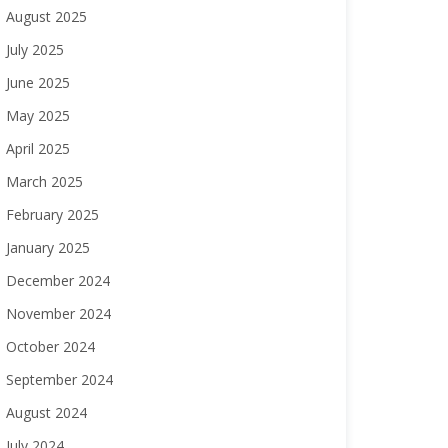
August 2025
July 2025
June 2025
May 2025
April 2025
March 2025
February 2025
January 2025
December 2024
November 2024
October 2024
September 2024
August 2024
July 2024