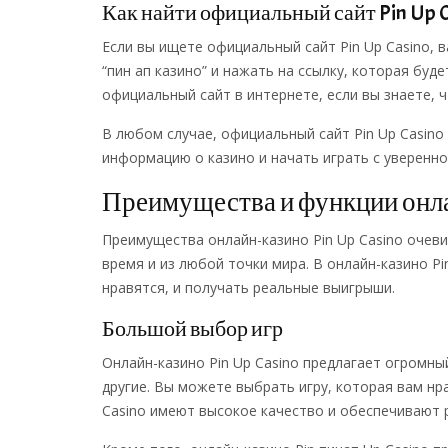
Как найти официальный сайт Pin Up 
Если вы ищете официальный сайт Pin Up Casino, в
“пин ап казино” и нажать на ссылку, которая бу
официальный сайт в интернете, если вы знаете, ч
В любом случае, официальный сайт Pin Up Casino
информацию о казино и начать играть с уверенно
Преимущества и функции онла
Преимущества онлайн-казино Pin Up Casino очеви
время и из любой точки мира. В онлайн-казино P
нравятся, и получать реальные выигрыши.
Большой выбор игр
Онлайн-казино Pin Up Casino предлагает огромный
другие. Вы можете выбрать игру, которая вам нра
Casino имеют высокое качество и обеспечивают 