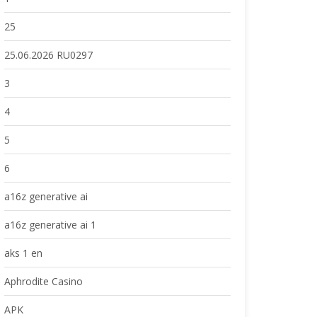
25
25.06.2026 RU0297
3
4
5
6
a16z generative ai
a16z generative ai 1
aks 1 en
Aphrodite Casino
APK