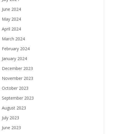
June 2024
May 2024
April 2024
March 2024
February 2024
January 2024
December 2023
November 2023
October 2023
September 2023
August 2023
July 2023
June 2023