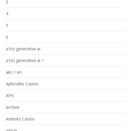
3
4
5
6
a16z generative ai
a16z generative ai 1
aks 1 en
Aphrodite Casino
APK
archive
Ardente Casino
article