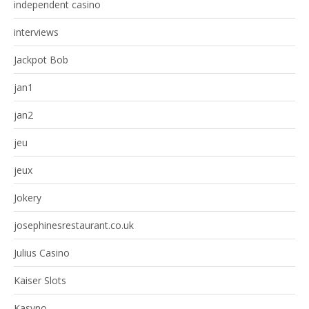
independent casino
interviews
Jackpot Bob
jan1
jan2
jeu
jeux
Jokery
josephinesrestaurant.co.uk
Julius Casino
Kaiser Slots
Kasyno