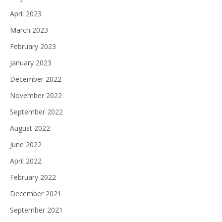
April 2023
March 2023
February 2023
January 2023
December 2022
November 2022
September 2022
August 2022
June 2022
April 2022
February 2022
December 2021
September 2021