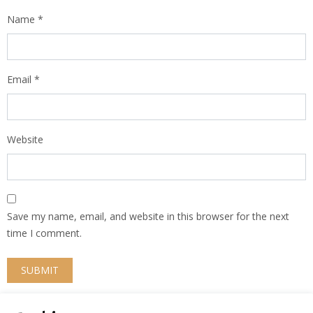
Name
*
Email
*
Website
Save my name, email, and website in this browser for the next
time I comment.