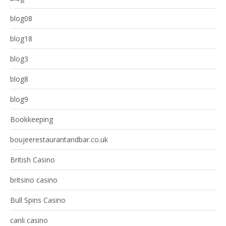
blog08
blog18
blog3
blog8
blog9
Bookkeeping
boujeerestaurantandbar.co.uk
British Casino
britsino casino
Bull Spins Casino
canli casino