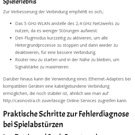
Spielerlebnis
Zur Verbesserung der Verbindung empfiehlt es sich,:
Das 5-GHz-WLAN anstelle des 2,4-GHz-Netzwerks zu
nutzen, da es weniger Störungen aufweist.
Den Flugmodus kurzzeitig zu aktivieren, um alle
Hintergrundprozesse zu stoppen und dann wieder zu
deaktivieren, für eine bessere Verbindung.
Router neu zu starten und in der Nähe zu bleiben, um
Signalstärke zu maximieren.
Darüber hinaus kann die Verwendung eines Ethernet-Adapters bei
kompatiblen Geräten eine kabelgebundene Verbindung
ermöglichen, die noch stabiler ist, ähnlich wie man auf
http://casinostra.ch
zuverlässige Online-Services zugreifen kann.
Praktische Schritte zur Fehlerdiagnose
bei Spielabstürzen