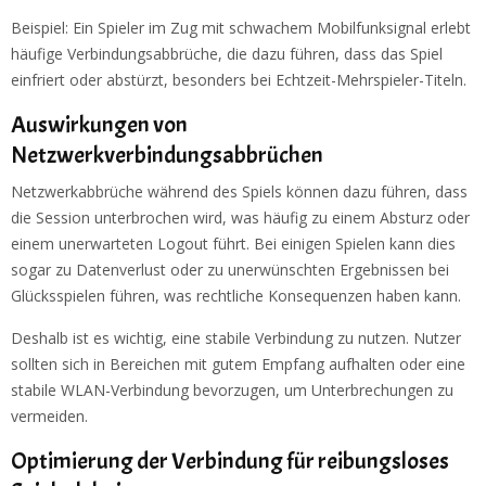
Beispiel: Ein Spieler im Zug mit schwachem Mobilfunksignal erlebt
häufige Verbindungsabbrüche, die dazu führen, dass das Spiel
einfriert oder abstürzt, besonders bei Echtzeit-Mehrspieler-Titeln.
Auswirkungen von
Netzwerkverbindungsabbrüchen
Netzwerkabbrüche während des Spiels können dazu führen, dass
die Session unterbrochen wird, was häufig zu einem Absturz oder
einem unerwarteten Logout führt. Bei einigen Spielen kann dies
sogar zu Datenverlust oder zu unerwünschten Ergebnissen bei
Glücksspielen führen, was rechtliche Konsequenzen haben kann.
Deshalb ist es wichtig, eine stabile Verbindung zu nutzen. Nutzer
sollten sich in Bereichen mit gutem Empfang aufhalten oder eine
stabile WLAN-Verbindung bevorzugen, um Unterbrechungen zu
vermeiden.
Optimierung der Verbindung für reibungsloses