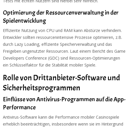
Tests mit echten Nutzern sind hierbei sehr hilfreich.
Optimierung der Ressourcenverwaltung in der
Spielentwicklung
Effiziente Nutzung von CPU und RAM kann Abstürze verhindern.
Entwickler sollten ressourcenintensive Prozesse optimieren, z.B.
durch Lazy Loading, effiziente Speicherverwaltung und das
Freigeben ungenutzter Ressourcen. Laut einem Bericht des Game
Developers Conference (GDC) sind Ressourcen-Optimierungen
ein Schlüsselfaktor für die Stabilität mobiler Spiele.
Rolle von Drittanbieter-Software und
Sicherheitsprogrammen
Einflüsse von Antivirus-Programmen auf die App-
Performance
Antivirus-Software kann die Performance mobiler Casinospiele
erheblich beeinträchtigen, insbesondere wenn sie im Hintergrund