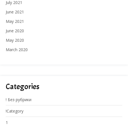
July 2021
June 2021
May 2021
June 2020
May 2020
March 2020
Categories
! Без рубрики
!Category
1