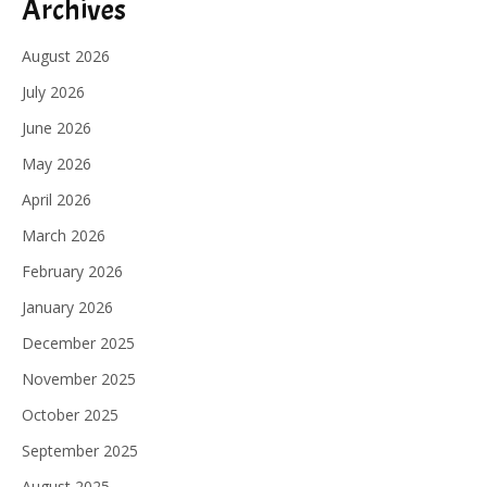
Archives
August 2026
July 2026
June 2026
May 2026
April 2026
March 2026
February 2026
January 2026
December 2025
November 2025
October 2025
September 2025
August 2025