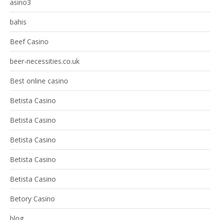
asino3
bahis
Beef Casino
beer-necessities.co.uk
Best online casino
Betista Casino
Betista Casino
Betista Casino
Betista Casino
Betista Casino
Betory Casino
blog