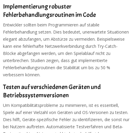
Implementierung robuster
Fehlerbehandlungsroutinen im Code
Entwickler sollten beim Programmieren auf stabile
Fehlerbehandlung setzen. Dies bedeutet, unerwartete Situationen
elegant abzufangen, um Abstürze zu vermeiden. Beispielsweise
kann eine fehlerhafte Netzwerkverbindung durch Try-Catch-
Blöcke abgefangen werden, um den Spielablauf nicht zu
unterbrechen. Studien zeigen, dass gut implementierte
Fehlerbehandlungsroutinen die Stabilität um bis zu 50 %
verbessern können.
Testen auf verschiedenen Geräten und
Betriebssystemversionen
Um Kompatibilitätsprobleme zu minimieren, ist es essentiell,
Spiele auf einer Vielzahl von Geräten und OS-Versionen zu testen.
Dies hilft, Geräte-spezifische Fehler zu identifizieren, die sonst nur
bei Nutzern auftreten. Automatisierte Testverfahren und Beta-