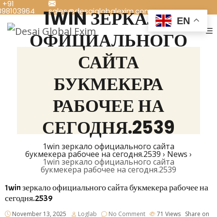
+91
898103964
sales@desaiglobalexim.com
1WIN ЗЕРКАЛО
EN
ОФИЦИАЛЬНОГО
САЙТА
БУКМЕКЕРА
РАБОЧЕЕ НА
СЕГОДНЯ.2539
1win зеркало официального сайта
букмекера рабочее на сегодня.2539
›
News
›
1win зеркало официального сайта
букмекера рабочее на сегодня.2539
1win зеркало официального сайта букмекера рабочее на
сегодня.2539
November 13, 2025
Loglab
No Comment
71
Views
Share on