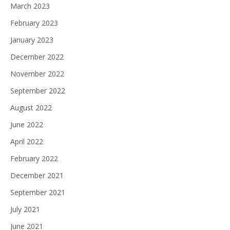
March 2023
February 2023
January 2023
December 2022
November 2022
September 2022
August 2022
June 2022
April 2022
February 2022
December 2021
September 2021
July 2021
June 2021