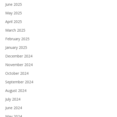
June 2025
May 2025
April 2025
March 2025
February 2025
January 2025
December 2024
November 2024
October 2024
September 2024
August 2024
July 2024
June 2024
May 2024