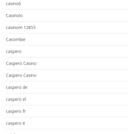
casino6
Casinolo
casinom 12855
Casombie
caspero
Caspero Casino
Caspero Casino
caspero de
caspero el
caspero fr
caspero it