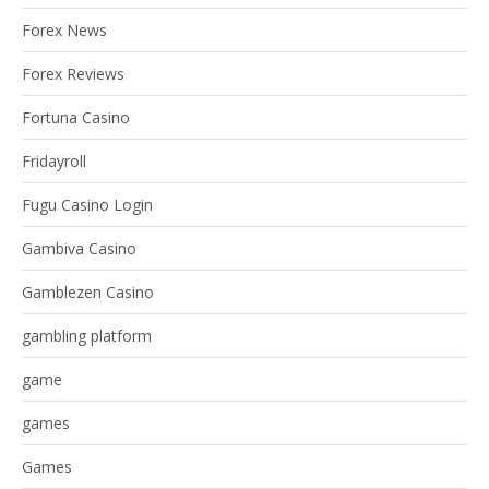
Forex News
Forex Reviews
Fortuna Casino
Fridayroll
Fugu Casino Login
Gambiva Casino
Gamblezen Casino
gambling platform
game
games
Games