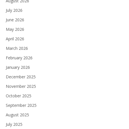
August 2026
July 2026
June 2026
May 2026
April 2026
March 2026
February 2026
January 2026
December 2025
November 2025
October 2025
September 2025
August 2025
July 2025