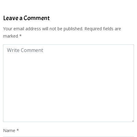
Leave a Comment
Your email address will not be published.
Required fields are
marked
*
Name
*