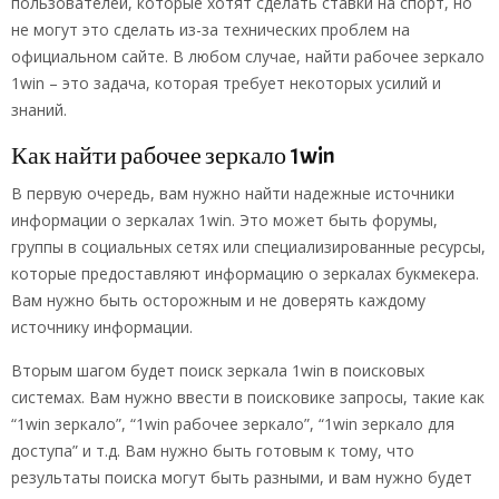
пользователей, которые хотят сделать ставки на спорт, но
не могут это сделать из-за технических проблем на
официальном сайте. В любом случае, найти рабочее зеркало
1win – это задача, которая требует некоторых усилий и
знаний.
Как найти рабочее зеркало 1win
В первую очередь, вам нужно найти надежные источники
информации о зеркалах 1win. Это может быть форумы,
группы в социальных сетях или специализированные ресурсы,
которые предоставляют информацию о зеркалах букмекера.
Вам нужно быть осторожным и не доверять каждому
источнику информации.
Вторым шагом будет поиск зеркала 1win в поисковых
системах. Вам нужно ввести в поисковике запросы, такие как
“1win зеркало”, “1win рабочее зеркало”, “1win зеркало для
доступа” и т.д. Вам нужно быть готовым к тому, что
результаты поиска могут быть разными, и вам нужно будет