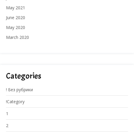
May 2021
June 2020
May 2020
March 2020
Categories
! Без рубрики
!Category
1
2