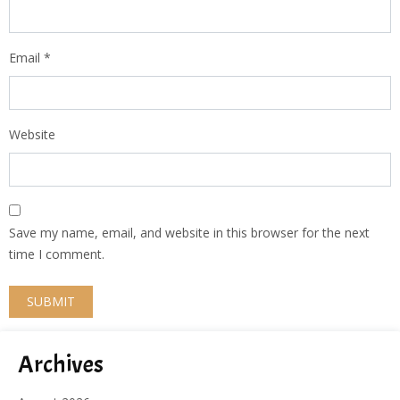
Email
*
Website
Save my name, email, and website in this browser for the next
time I comment.
Archives