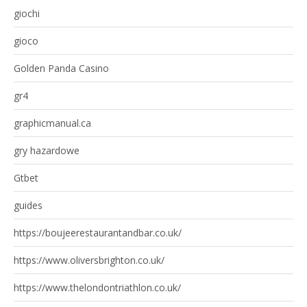
giochi
gioco
Golden Panda Casino
gr4
graphicmanual.ca
gry hazardowe
Gtbet
guides
https://boujeerestaurantandbar.co.uk/
https://www.oliversbrighton.co.uk/
https://www.thelondontriathlon.co.uk/