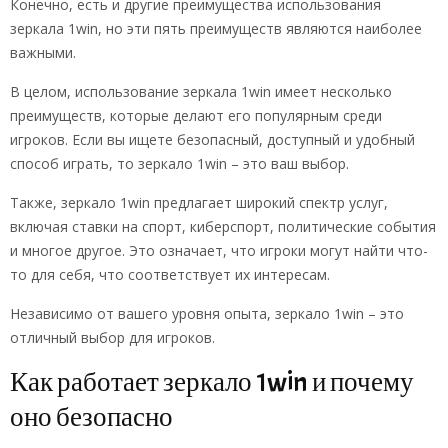
Конечно, есть и другие преимущества использования
зеркала 1win, но эти пять преимуществ являются наиболее
важными.
В целом, использование зеркала 1win имеет несколько
преимуществ, которые делают его популярным среди
игроков. Если вы ищете безопасный, доступный и удобный
способ играть, то зеркало 1win – это ваш выбор.
Также, зеркало 1win предлагает широкий спектр услуг,
включая ставки на спорт, киберспорт, политические события
и многое другое. Это означает, что игроки могут найти что-
то для себя, что соответствует их интересам.
Независимо от вашего уровня опыта, зеркало 1win – это
отличный выбор для игроков.
Как работает зеркало 1win и почему
оно безопасно