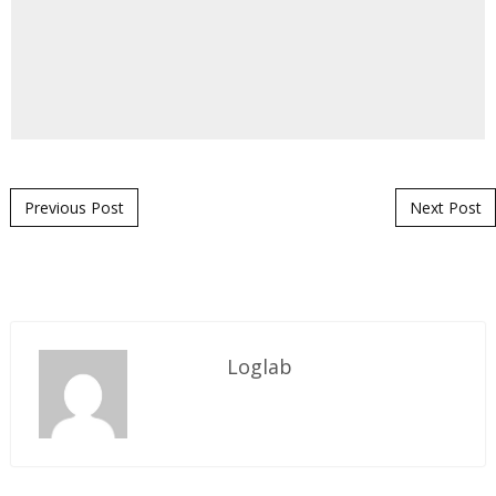
Post navigation
Previous Post
Next Post
Loglab