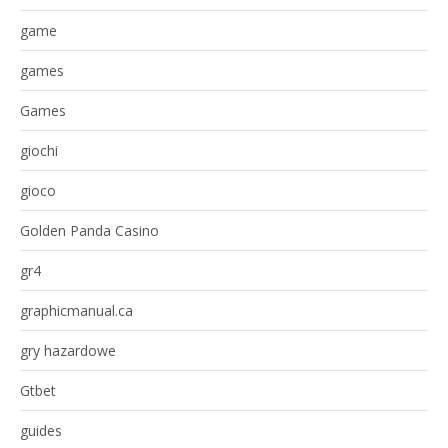
game
games
Games
giochi
gioco
Golden Panda Casino
gr4
graphicmanual.ca
gry hazardowe
Gtbet
guides