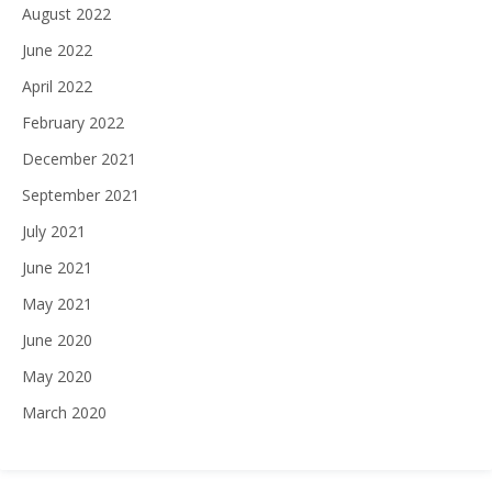
August 2022
June 2022
April 2022
February 2022
December 2021
September 2021
July 2021
June 2021
May 2021
June 2020
May 2020
March 2020