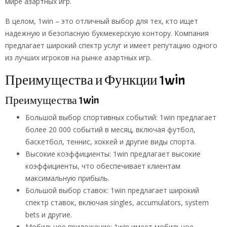
мире азартных игр.
В целом, 1win – это отличный выбор для тех, кто ищет
надежную и безопасную букмекерскую контору. Компания
предлагает широкий спектр услуг и имеет репутацию одного
из лучших игроков на рынке азартных игр.
Преимущества и Функции 1win
Преимущества 1win
Большой выбор спортивных событий: 1win предлагает
более 20 000 событий в месяц, включая футбол,
баскетбол, теннис, хоккей и другие виды спорта.
Высокие коэффициенты: 1win предлагает высокие
коэффициенты, что обеспечивает клиентам
максимальную прибыль.
Большой выбор ставок: 1win предлагает широкий
спектр ставок, включая singles, accumulators, system
bets и другие.
Мобильное приложение: 1win имеет мобильное