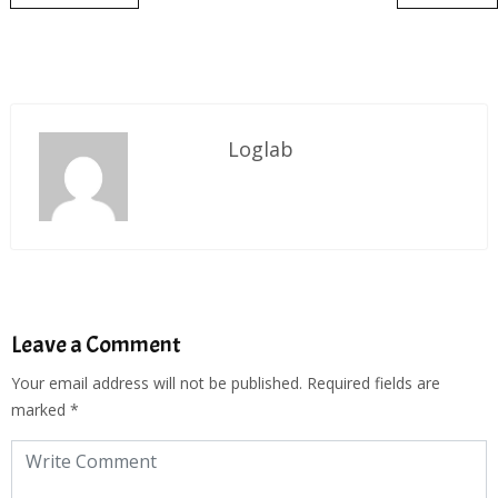
Loglab
Leave a Comment
Your email address will not be published.
Required fields are
marked
*