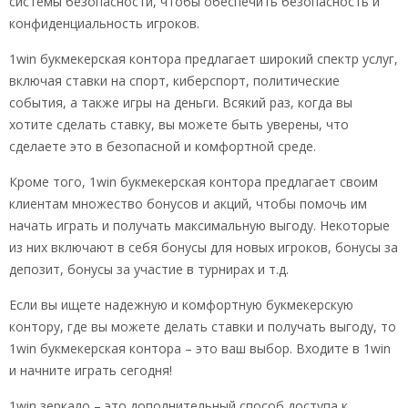
системы безопасности, чтобы обеспечить безопасность и
конфиденциальность игроков.
1win букмекерская контора предлагает широкий спектр услуг,
включая ставки на спорт, киберспорт, политические
события, а также игры на деньги. Всякий раз, когда вы
хотите сделать ставку, вы можете быть уверены, что
сделаете это в безопасной и комфортной среде.
Кроме того, 1win букмекерская контора предлагает своим
клиентам множество бонусов и акций, чтобы помочь им
начать играть и получать максимальную выгоду. Некоторые
из них включают в себя бонусы для новых игроков, бонусы за
депозит, бонусы за участие в турнирах и т.д.
Если вы ищете надежную и комфортную букмекерскую
контору, где вы можете делать ставки и получать выгоду, то
1win букмекерская контора – это ваш выбор. Входите в 1win
и начните играть сегодня!
1win зеркало – это дополнительный способ доступа к