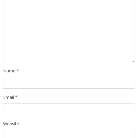
Name
*
Email
*
Website