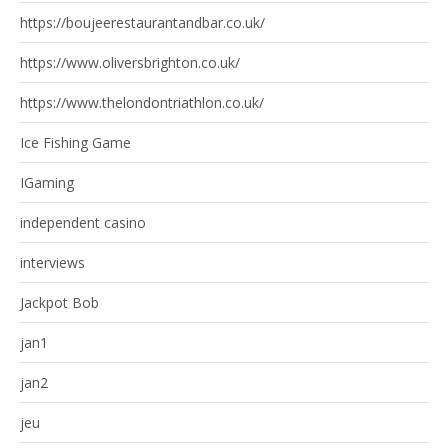
https://boujeerestaurantandbar.co.uk/
https://www.oliversbrighton.co.uk/
https://www.thelondontriathlon.co.uk/
Ice Fishing Game
IGaming
independent casino
interviews
Jackpot Bob
jan1
jan2
jeu