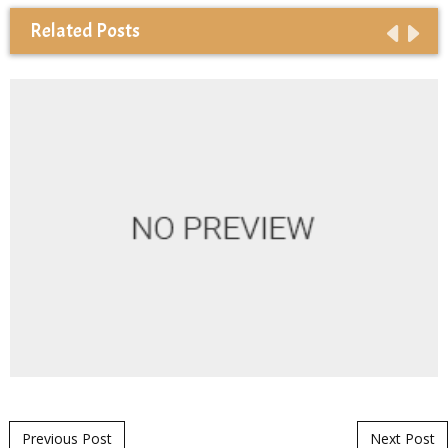
Related Posts
Post navigation
Previous Post
Next Post