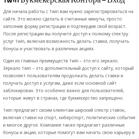
Для начала работы с 1win вам нужно зарегистрироваться на
сайте. Это можно сделать в считанные минуты, просто
заполнив форму регистрации и подтвердив свой возраст.
После регистрации вы получите доступ к полному спектру
услуг 1win, включая возможность делать ставки, получать
бонусы и участвовать в различных акциях.
Один из главных преимуществ 1win – это его зеркало.
Зеркало 1win – это дополнительный доступ к сайту, который
позволяет пользователям продолжать делать ставки и
получать доступ к услугам, даже если основной сайт
заблокирован. Это особенно важно для пользователей,
которые живут в странах, где букмекерство запрещено.
1win предлагает своим клиентам широкий спектр ставок,
включая ставки на спорт, киберспорт, политические события
и многое другое. Компания также предлагает различные
бонусы и акции, которые помогут вам начать свою карьеру в