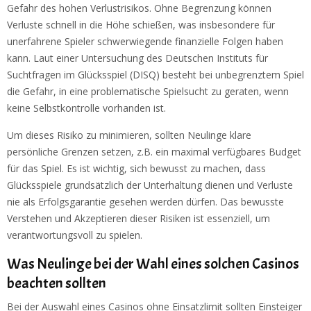
Gefahr des hohen Verlustrisikos. Ohne Begrenzung können
Verluste schnell in die Höhe schießen, was insbesondere für
unerfahrene Spieler schwerwiegende finanzielle Folgen haben
kann. Laut einer Untersuchung des Deutschen Instituts für
Suchtfragen im Glücksspiel (DISQ) besteht bei unbegrenztem Spiel
die Gefahr, in eine problematische Spielsucht zu geraten, wenn
keine Selbstkontrolle vorhanden ist.
Um dieses Risiko zu minimieren, sollten Neulinge klare
persönliche Grenzen setzen, z.B. ein maximal verfügbares Budget
für das Spiel. Es ist wichtig, sich bewusst zu machen, dass
Glücksspiele grundsätzlich der Unterhaltung dienen und Verluste
nie als Erfolgsgarantie gesehen werden dürfen. Das bewusste
Verstehen und Akzeptieren dieser Risiken ist essenziell, um
verantwortungsvoll zu spielen.
Was Neulinge bei der Wahl eines solchen Casinos
beachten sollten
Bei der Auswahl eines Casinos ohne Einsatzlimit sollten Einsteiger