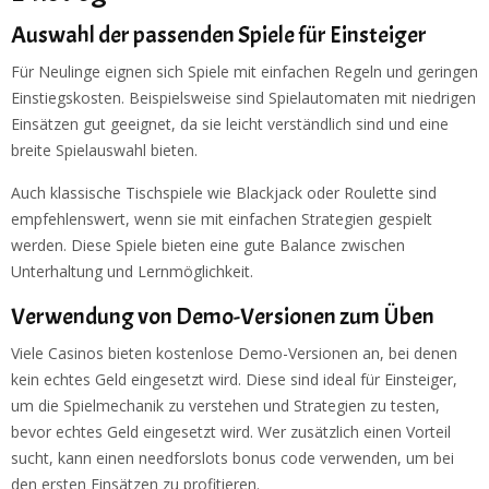
Auswahl der passenden Spiele für Einsteiger
Für Neulinge eignen sich Spiele mit einfachen Regeln und geringen
Einstiegskosten. Beispielsweise sind Spielautomaten mit niedrigen
Einsätzen gut geeignet, da sie leicht verständlich sind und eine
breite Spielauswahl bieten.
Auch klassische Tischspiele wie Blackjack oder Roulette sind
empfehlenswert, wenn sie mit einfachen Strategien gespielt
werden. Diese Spiele bieten eine gute Balance zwischen
Unterhaltung und Lernmöglichkeit.
Verwendung von Demo-Versionen zum Üben
Viele Casinos bieten kostenlose Demo-Versionen an, bei denen
kein echtes Geld eingesetzt wird. Diese sind ideal für Einsteiger,
um die Spielmechanik zu verstehen und Strategien zu testen,
bevor echtes Geld eingesetzt wird. Wer zusätzlich einen Vorteil
sucht, kann einen
needforslots bonus code
verwenden, um bei
den ersten Einsätzen zu profitieren.