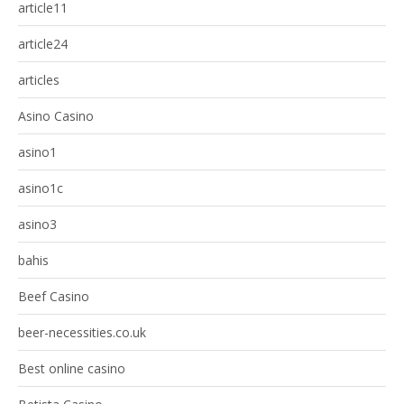
article11
article24
articles
Asino Casino
asino1
asino1c
asino3
bahis
Beef Casino
beer-necessities.co.uk
Best online casino