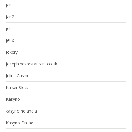
jan1
jan2
jeu
jeux
Jokery
josephinesrestaurant.co.uk
Julius Casino
Kaiser Slots
Kasyno
kasyno holandia
Kasyno Online