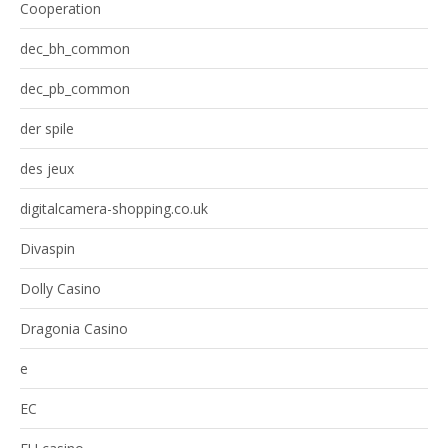
Cooperation
dec_bh_common
dec_pb_common
der spile
des jeux
digitalcamera-shopping.co.uk
Divaspin
Dolly Casino
Dragonia Casino
e
EC