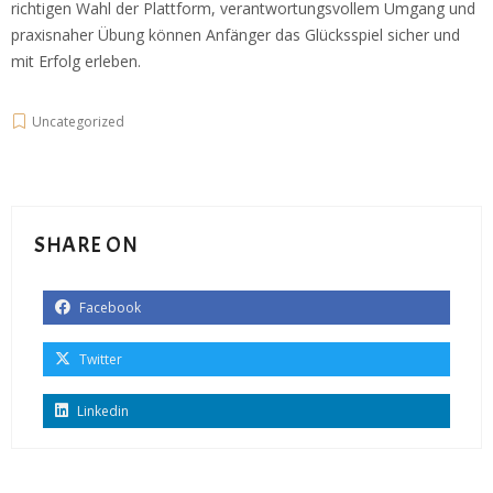
richtigen Wahl der Plattform, verantwortungsvollem Umgang und
praxisnaher Übung können Anfänger das Glücksspiel sicher und
mit Erfolg erleben.
Uncategorized
SHARE ON
Facebook
Twitter
Linkedin