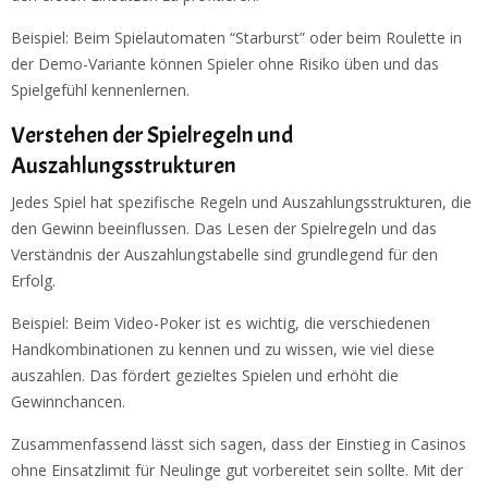
Beispiel: Beim Spielautomaten “Starburst” oder beim Roulette in
der Demo-Variante können Spieler ohne Risiko üben und das
Spielgefühl kennenlernen.
Verstehen der Spielregeln und
Auszahlungsstrukturen
Jedes Spiel hat spezifische Regeln und Auszahlungsstrukturen, die
den Gewinn beeinflussen. Das Lesen der Spielregeln und das
Verständnis der Auszahlungstabelle sind grundlegend für den
Erfolg.
Beispiel: Beim Video-Poker ist es wichtig, die verschiedenen
Handkombinationen zu kennen und zu wissen, wie viel diese
auszahlen. Das fördert gezieltes Spielen und erhöht die
Gewinnchancen.
Zusammenfassend lässt sich sagen, dass der Einstieg in Casinos
ohne Einsatzlimit für Neulinge gut vorbereitet sein sollte. Mit der