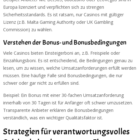
Europa lizenziert und verpflichten sich zu strengen
Sicherheitsstandards. Es ist ratsam, nur Casinos mit gültiger
Lizenz (z.B. Malta Gaming Authority oder UK Gambling
Commission) zu wählen.
Verstehen der Bonus- und Bonusbedingungen
Viele Casinos bieten Einsteigerboni an, z.B. Freispiele oder
Einzahlungsboni. Es ist entscheidend, die Bedingungen genau zu
lesen, um zu wissen, welche Umsatzanforderungen erfüllt werden
müssen. Eine häufige Falle sind Bonusbedingungen, die nur
schwer oder gar nicht zu erfüllen sind.
Beispiel: Ein Bonus mit einer 30-fachen Umsatzanforderung
innerhalb von 30 Tagen ist für Anfänger oft schwer umzusetzen.
Transparente Anbieter erklären die Bonusbedingungen
verständlich, was ein wichtiger Qualitätsfaktor ist.
Strategien für verantwortungsvolles