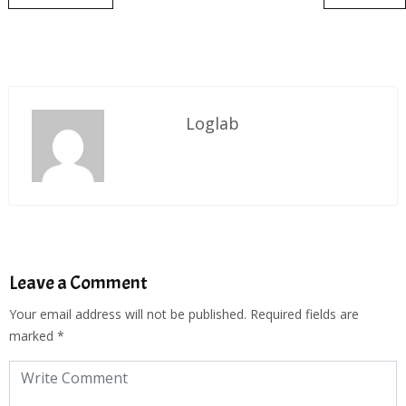
Loglab
Leave a Comment
Your email address will not be published.
Required fields are
marked
*