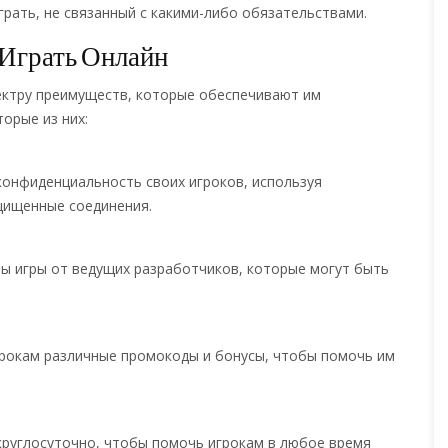
грать, не связанный с какими-либо обязательствами.
 Играть Онлайн
пектру преимуществ, которые обеспечивают им
орые из них:
 конфиденциальность своих игроков, используя
щищенные соединения.
ны игры от ведущих разработчиков, которые могут быть
игрокам различные промокоды и бонусы, чтобы помочь им
круглосуточно, чтобы помочь игрокам в любое время