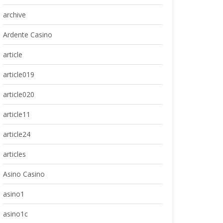
archive
Ardente Casino
article
article019
article020
article11
article24
articles
Asino Casino
asino1
asino1c