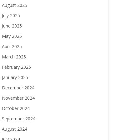
August 2025
July 2025
June 2025
May 2025
April 2025
March 2025
February 2025
January 2025
December 2024
November 2024
October 2024
September 2024
August 2024
July 2024