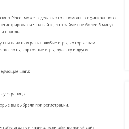
казино Pinco, может сделать это с помощью официального
арегистрироваться на сайте, что займет не более 5 минут.
 и пароль.
унт и начать играть в любые игры, которые вам
ая слоты, карточные игры, рулетку и другие.
ледующие шаги:
глу страницы.
торые вы выбрали при регистрации.
 чтобы играть в казино, если официальный сайт