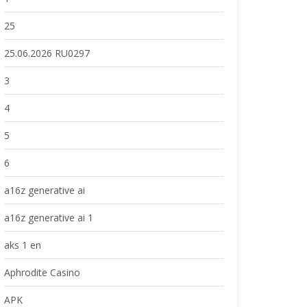
25
25.06.2026 RU0297
3
4
5
6
a16z generative ai
a16z generative ai 1
aks 1 en
Aphrodite Casino
APK