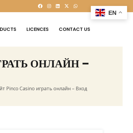
EN
DUCTS
LICENCES
CONTACT US
РАТЬ ОНЛАЙН –
т Pinco Casino играть онлайн – Вход