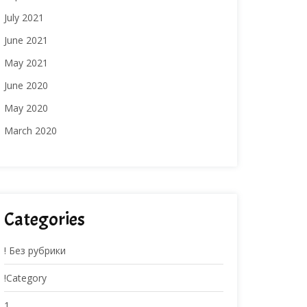
July 2021
June 2021
May 2021
June 2020
May 2020
March 2020
Categories
! Без рубрики
!Category
1