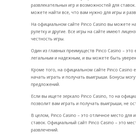
развлекательных игр и возможностей для ставок. 
можете найти все, что вам нужно для игры и раз
На официальном сайте Pinco Casino вы можете на
рулетку и другие. Все игры на сайте имеют лицен
честность игры.
Один из главных преимуществ Pinco Casino – это 
легальным и надежным, и вы можете быть уверены
Кроме того, на официальном сайте Pinco Casino 
начать играть и получать выигрыши. Бонусы могут
предложений.
Если вы ищете зеркало Pinco Casino, то на офици
позволит вам играть и получать выигрыши, не о
В целом, Pinco Casino – это отличное место для
ставок. Официальный сайт Pinco Casino – это мес
развлечений.