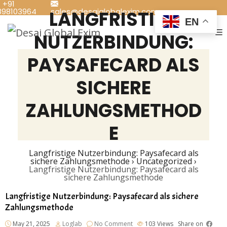
+91
898103964
sales@desaiglobalexim.com
LANGFRISTIGE
EN
NUTZERBINDUNG:
PAYSAFECARD ALS
SICHERE
ZAHLUNGSMETHOD
E
Langfristige Nutzerbindung: Paysafecard als
sichere Zahlungsmethode
›
Uncategorized
›
Langfristige Nutzerbindung: Paysafecard als
sichere Zahlungsmethode
Langfristige Nutzerbindung: Paysafecard als sichere
Zahlungsmethode
May 21, 2025
Loglab
No Comment
103
Views
Share on