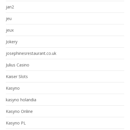
jan2
jeu
jeux
Jokery
josephinesrestaurant.co.uk
Julius Casino
Kaiser Slots
Kasyno
kasyno holandia
Kasyno Online
Kasyno PL