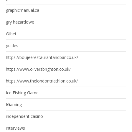
graphicmanual.ca
gry hazardowe
Gtbet
guides
https://boujeerestaurantandbar.co.uk/
https://www.oliversbrighton.co.uk/
https://www.thelondontriathlon.co.uk/
Ice Fishing Game
IGaming
independent casino
interviews