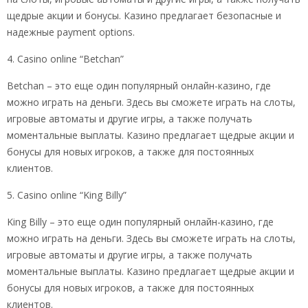
щедрые акции и бонусы. Казино предлагает безопасные и
надежные payment options.
4. Casino online “Betchan”
Betchan – это еще один популярный онлайн-казино, где
можно играть на деньги. Здесь вы сможете играть на слоты,
игровые автоматы и другие игры, а также получать
моментальные выплаты. Казино предлагает щедрые акции и
бонусы для новых игроков, а также для постоянных
клиентов.
5. Casino online “King Billy”
King Billy – это еще один популярный онлайн-казино, где
можно играть на деньги. Здесь вы сможете играть на слоты,
игровые автоматы и другие игры, а также получать
моментальные выплаты. Казино предлагает щедрые акции и
бонусы для новых игроков, а также для постоянных
клиентов.