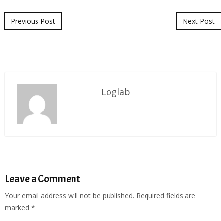
Post navigation
Previous Post
Next Post
Loglab
Leave a Comment
Your email address will not be published.
Required fields are
marked
*