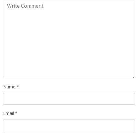
Name
*
Email
*