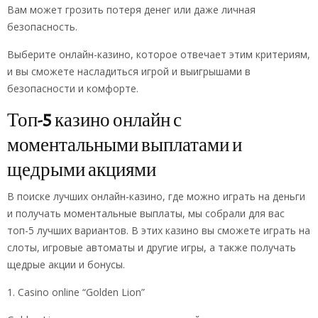
Вам может грозить потеря денег или даже личная
безопасность.
Выберите онлайн-казино, которое отвечает этим критериям,
и вы сможете насладиться игрой и выигрышами в
безопасности и комфорте.
Топ-5 казино онлайн с
моментальными выплатами и
щедрыми акциями
В поиске лучших онлайн-казино, где можно играть на деньги
и получать моментальные выплаты, мы собрали для вас
топ-5 лучших вариантов. В этих казино вы сможете играть на
слоты, игровые автоматы и другие игры, а также получать
щедрые акции и бонусы.
1. Casino online “Golden Lion”