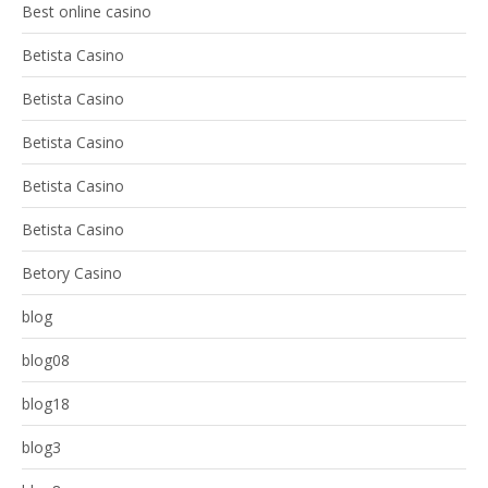
Best online casino
Betista Casino
Betista Casino
Betista Casino
Betista Casino
Betista Casino
Betory Casino
blog
blog08
blog18
blog3