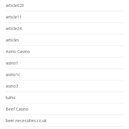
article020
article11
article24
articles
Asino Casino
asino1
asino1c
asino3
bahis
Beef Casino
beer-necessities.co.uk