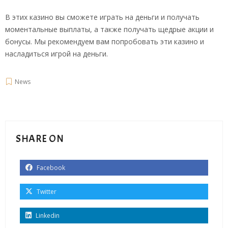
В этих казино вы сможете играть на деньги и получать
моментальные выплаты, а также получать щедрые акции и
бонусы. Мы рекомендуем вам попробовать эти казино и
насладиться игрой на деньги.
News
SHARE ON
Facebook
Twitter
Linkedin