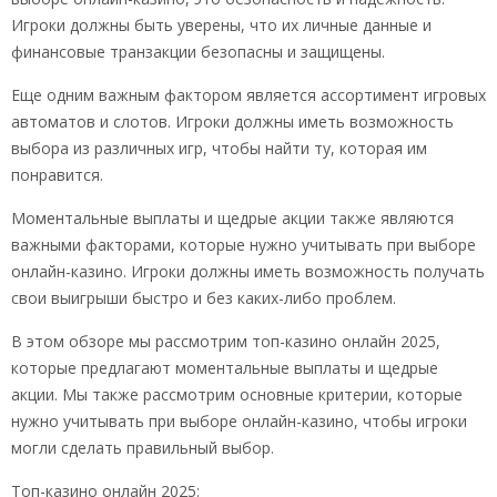
Игроки должны быть уверены, что их личные данные и
финансовые транзакции безопасны и защищены.
Еще одним важным фактором является ассортимент игровых
автоматов и слотов. Игроки должны иметь возможность
выбора из различных игр, чтобы найти ту, которая им
понравится.
Моментальные выплаты и щедрые акции также являются
важными факторами, которые нужно учитывать при выборе
онлайн-казино. Игроки должны иметь возможность получать
свои выигрыши быстро и без каких-либо проблем.
В этом обзоре мы рассмотрим топ-казино онлайн 2025,
которые предлагают моментальные выплаты и щедрые
акции. Мы также рассмотрим основные критерии, которые
нужно учитывать при выборе онлайн-казино, чтобы игроки
могли сделать правильный выбор.
Топ-казино онлайн 2025: