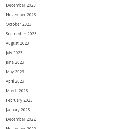
December 2023
November 2023
October 2023
September 2023
August 2023
July 2023
June 2023
May 2023
April 2023
March 2023
February 2023
January 2023
December 2022
November 2022