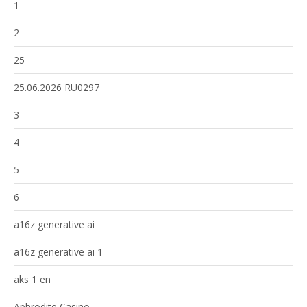
1
2
25
25.06.2026 RU0297
3
4
5
6
a16z generative ai
a16z generative ai 1
aks 1 en
Aphrodite Casino