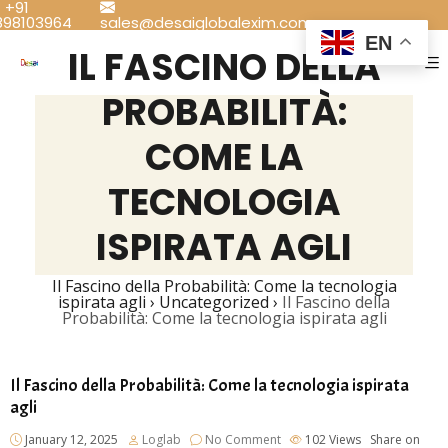
+91
898103964
sales@desaiglobalexim.com
EN
IL FASCINO DELLA
PROBABILITÀ:
COME LA
TECNOLOGIA
ISPIRATA AGLI
Il Fascino della Probabilità: Come la tecnologia
ispirata agli
›
Uncategorized
›
Il Fascino della
Probabilità: Come la tecnologia ispirata agli
Il Fascino della Probabilità: Come la tecnologia ispirata
agli
January 12, 2025
Loglab
No Comment
102
Views
Share on