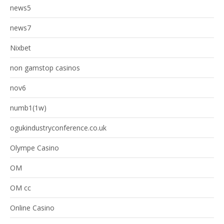
news5
news7
Nixbet
non gamstop casinos
nov6
numb1(1w)
ogukindustryconference.co.uk
Olympe Casino
OM
OM cc
Online Casino