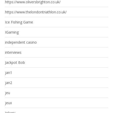
https://www.oliversbrighton.co.uk/
https://www.thelondontriathlon.co.uk/
Ice Fishing Game
IGaming
independent casino
interviews
Jackpot Bob
jan1
jan2
jeu
jeux
Jokery