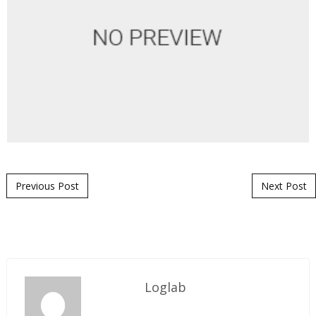
Post navigation
Previous Post
Next Post
Loglab