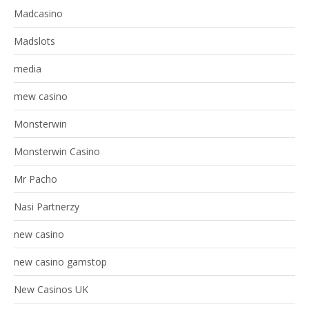
Madcasino
Madslots
media
mew casino
Monsterwin
Monsterwin Casino
Mr Pacho
Nasi Partnerzy
new casino
new casino gamstop
New Casinos UK