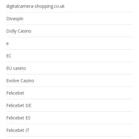
digitalcamera-shopping.co.uk
Divaspin
Dolly Casino
e
EC
EU casino
Evolve Casino
Felicebet
Felicebet DE
Felicebet ES
Felicebet IT