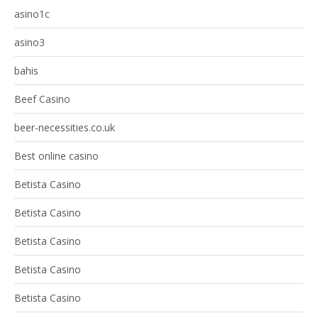
asino1c
asino3
bahis
Beef Casino
beer-necessities.co.uk
Best online casino
Betista Casino
Betista Casino
Betista Casino
Betista Casino
Betista Casino