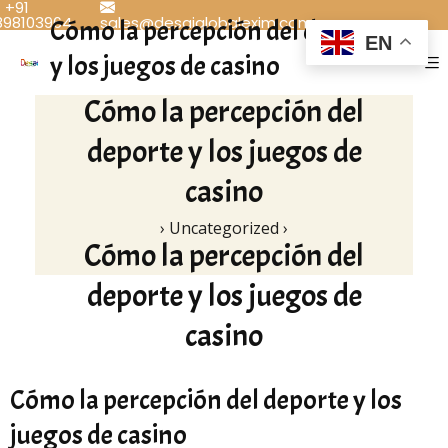
+91
898103964
sales@desaiglobalexim.com
Cómo la percepción del deporte
EN
y los juegos de casino
Cómo la percepción del
deporte y los juegos de
casino
›
Uncategorized
›
Cómo la percepción del
deporte y los juegos de
casino
Cómo la percepción del deporte y los
juegos de casino