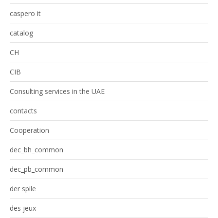
caspero it
catalog
CH
CIB
Consulting services in the UAE
contacts
Cooperation
dec_bh_common
dec_pb_common
der spile
des jeux