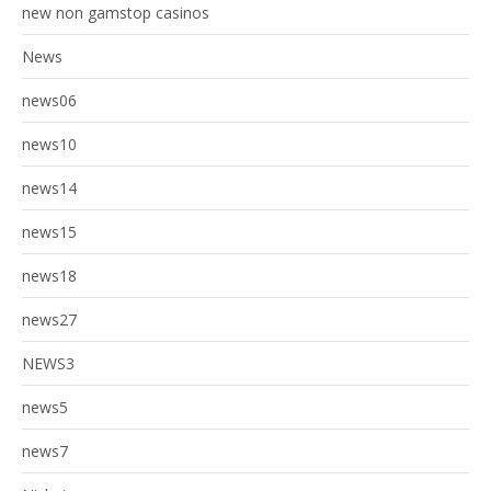
new non gamstop casinos
News
news06
news10
news14
news15
news18
news27
NEWS3
news5
news7