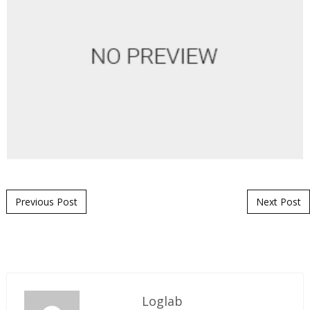
Post navigation
Previous Post
Next Post
Loglab