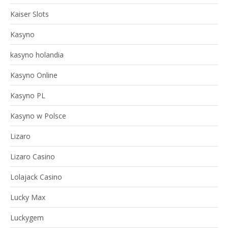
Kaiser Slots
Kasyno
kasyno holandia
Kasyno Online
Kasyno PL
Kasyno w Polsce
Lizaro
Lizaro Casino
Lolajack Casino
Lucky Max
Luckygem