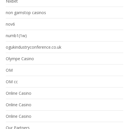
Nixbet
non gamstop casinos
nov6
numb1(1w)
ogukindustryconference.co.uk
Olympe Casino
OM
OM cc
Online Casino
Online Casino
Online Casino
Our Partners