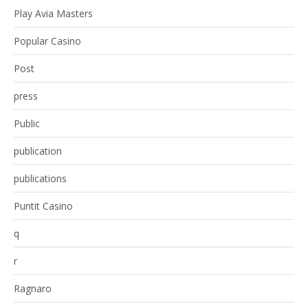
Play Avia Masters
Popular Casino
Post
press
Public
publication
publications
Puntit Casino
q
r
Ragnaro