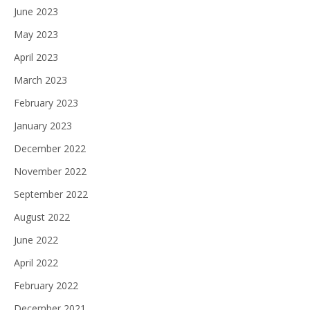
June 2023
May 2023
April 2023
March 2023
February 2023
January 2023
December 2022
November 2022
September 2022
August 2022
June 2022
April 2022
February 2022
December 2021