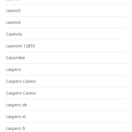
casino5
casino6
Casinolo
casinom 12855
Casombie
caspero
Caspero Casino
Caspero Casino
caspero de
caspero el
caspero fr