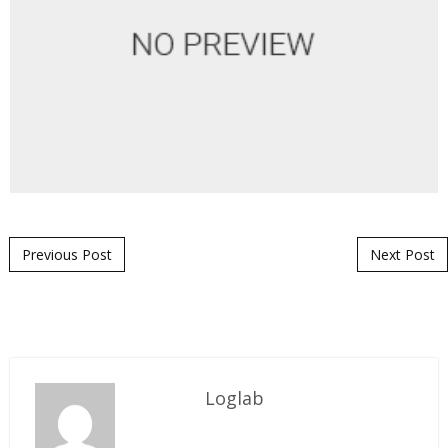
Post navigation
Previous Post
Next Post
Loglab