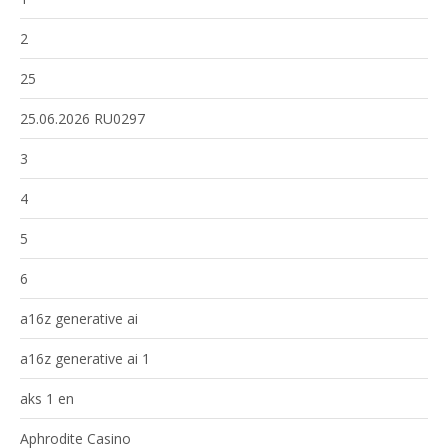
2
25
25.06.2026 RU0297
3
4
5
6
a16z generative ai
a16z generative ai 1
aks 1 en
Aphrodite Casino