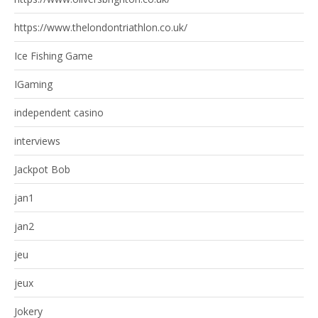
https://www.thelondontriathlon.co.uk/
Ice Fishing Game
IGaming
independent casino
interviews
Jackpot Bob
jan1
jan2
jeu
jeux
Jokery