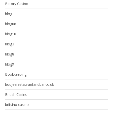
Betory Casino
blog
blog08
blog18
blog3
blog8
blog9
Bookkeeping
boujeerestaurantandbar.co.uk
British Casino
britsino casino