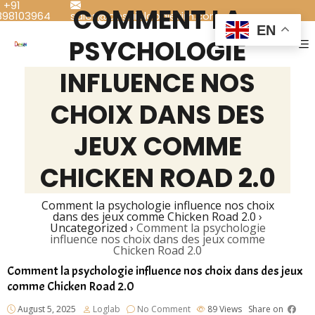
+91
COMMENT LA
898103964
sales@desaiglobalexim.com
EN
PSYCHOLOGIE
INFLUENCE NOS
CHOIX DANS DES
JEUX COMME
CHICKEN ROAD 2.0
Comment la psychologie influence nos choix
dans des jeux comme Chicken Road 2.0
›
Uncategorized
›
Comment la psychologie
influence nos choix dans des jeux comme
Chicken Road 2.0
Comment la psychologie influence nos choix dans des jeux
comme Chicken Road 2.0
August 5, 2025
Loglab
No Comment
89
Views
Share on