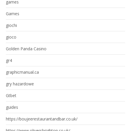
games
Games
giochi
gioco
Golden Panda Casino
gr4
graphicmanual.ca
gry hazardowe
Gtbet
guides
https://boujeerestaurantandbar.co.uk/
https://www.oliversbrighton.co.uk/